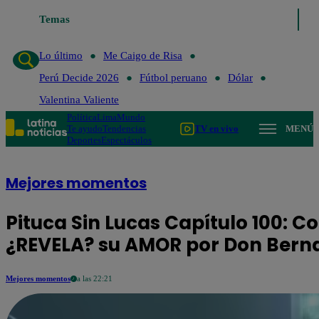
o de Risa
Temas
Perú Decide 2026
Fútbol peruano
Dólar
Valentina Valient
Lo último
Me Caigo de Risa
Perú Decide 2026
Fútbol peruano
Dólar
Valentina Valiente
Política
Lima
Mundo
Te ayudo
Tendencias
TV en vivo
MENÚ
Deportes
Espectáculos
Mejores momentos
Pituca Sin Lucas Capítulo 100: 
¿REVELA? su AMOR por Don Bern
Mejores momentos
a las 22:21