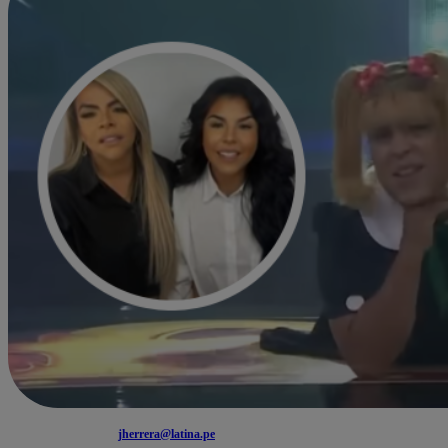
jherrera@latina.pe