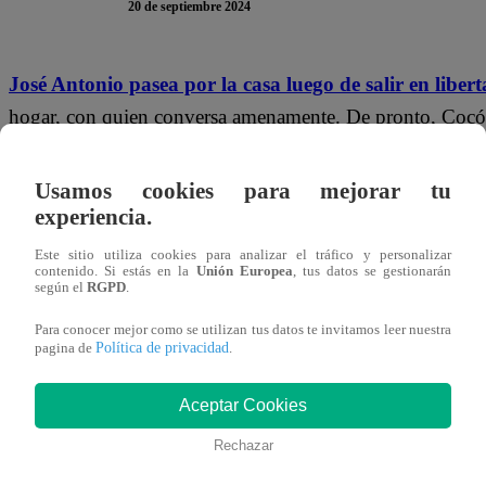
20 de septiembre 2024
José Antonio pasea por la casa luego de salir en liber
hogar, con quien conversa amenamente. De pronto, Cocó a
pan. El aún esposo de Techi no entiende a qué se debe y S
sucediendo.
“Está interesada en Bernie, por eso que va 
Usamos cookies para mejorar tu
experiencia.
Este sitio utiliza cookies para analizar el tráfico y personalizar
contenido. Si estás en la
Unión Europea
, tus datos se gestionarán
“¿Cómo se le ocurre decir una cosa así? ¡Qué horror!”
según el
RGPD
.
barbaridad escuchar una cosa así de una empleada!”,
e
Para conocer mejor como se utilizan tus datos te invitamos leer nuestra
Política de privacidad
pagina de
.
continúo con lo suyo.
“Soy mosca. Se nota que le gusta
Aceptar Cookies
Rechazar