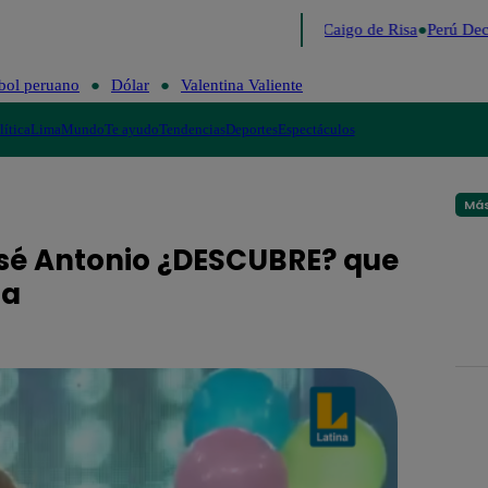
Lo último
Me Caigo de Risa
Perú Dec
bol peruano
Dólar
Valentina Valiente
lítica
Lima
Mundo
Te ayudo
Tendencias
Deportes
Espectáculos
Más
José Antonio ¿DESCUBRE? que
sa