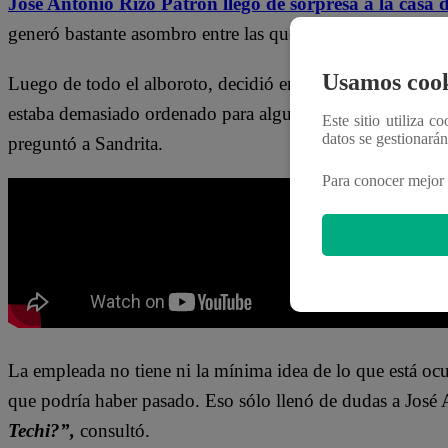
José Antonio Rizo Patrón llegó de sorpresa a la casa d
generó bastante asombro entre las que estaban en casa: P
Usamos cook
Luego de todo el alboroto, decidió entrar a la habitación
estaba demasiado ordenado para alguien que había dormi
Este sitio utiliza c
datos se gestionará
preguntó a Sandrita.
Para conocer mejor 
La empleada no tiene ni la mínima idea de lo que está ocu
que podría haber pasado. Eso sólo llenó de dudas a José
Techi?”,
consultó.