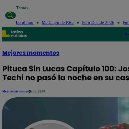
Temas
Lo último
Me Caigo de Risa
Perú Decide 2026
Fút
Po
Mejores momentos
Pituca Sin Lucas Capítulo 100: 
Techi no pasó la noche en su ca
Mejores momentos
a las 22:01