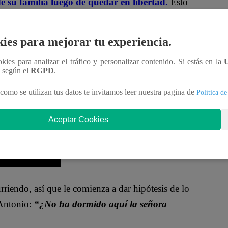
e su familia luego de quedar en libertad.
Esto
icky, Belén y La Cocó.
ies para mejorar tu experiencia.
 de María Teresa De La Puente y se percató que todo
do ahí.
“¿Por qué la cama está hecha?”,
le
ookies para analizar el tráfico y personalizar contenido. Si estás en la
n según el
RGPD
.
como se utilizan tus datos te invitamos leer nuestra pagina de
Política de
Aceptar Cookies
rriendo, así que le comienza a dar hipótesis de lo
 Antonio:
“¿No ha dormido aquí la señora