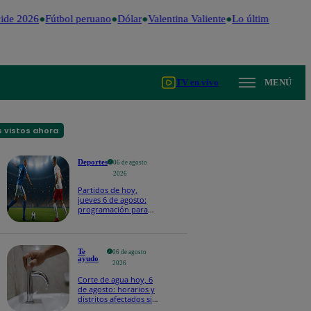
ide 2026
Fútbol peruano
Dólar
Valentina Valiente
Lo último
Me Caig
TV en vivo
MENÚ
 vistos ahora
Deportes
06 de agosto
2026
Partidos de hoy,
jueves 6 de agosto:
programación para
ver fútbol EN VIVO
Te
06 de agosto
ayudo
2026
Corte de agua hoy, 6
de agosto: horarios y
distritos afectados sin
el servicio de Sedapal