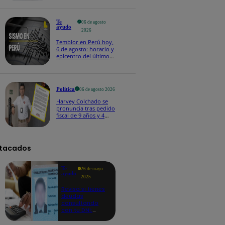
Te
06 de agosto
ayudo
2026
Temblor en Perú hoy,
6 de agosto: horario y
epicentro del último
sismo, según IGP
Política
06 de agosto 2026
Harvey Colchado se
pronuncia tras pedido
fiscal de 9 años y 4
meses de prisión en
su contra
tacados
Te
26 de mayo
ayudo
2025
Revisa si tienes
deudas
consultando
con tu DNI:
aquí los
detalles