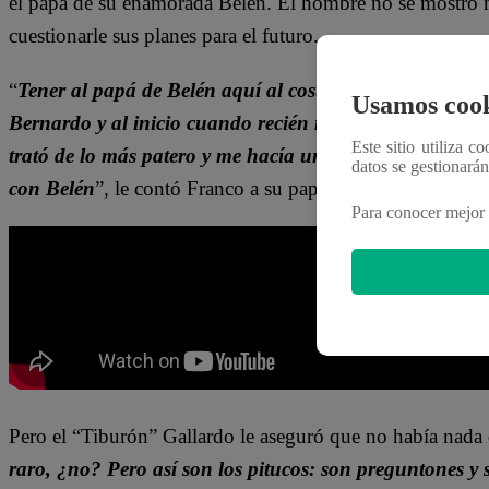
el papá de su enamorada Belén. El hombre no se mostró m
cuestionarle sus planes para el futuro.
“
Tener al papá de Belén aquí al costado, no sé, me p
Usamos cook
Bernardo y al inicio cuando recién me conoció me trat
Este sitio utiliza c
trató de lo más patero y me hacía un montón de pregun
datos se gestionará
con Belén
”, le contó Franco a su papá Manuel.
Para conocer mejor 
Pero el “Tiburón” Gallardo le aseguró que no había nada 
raro, ¿no? Pero así son los pitucos: son preguntones y s