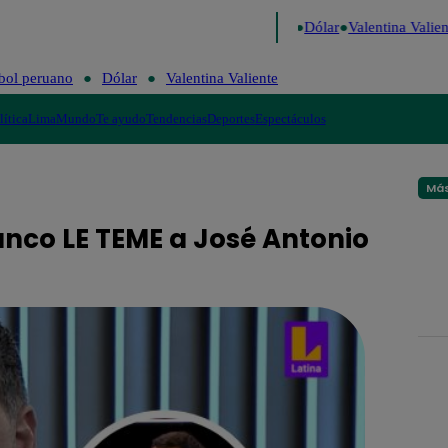
go de Risa
Perú Decide 2026
Fútbol peruano
Dólar
Valentina Valient
bol peruano
Dólar
Valentina Valiente
lítica
Lima
Mundo
Te ayudo
Tendencias
Deportes
Espectáculos
Más
ranco LE TEME a José Antonio