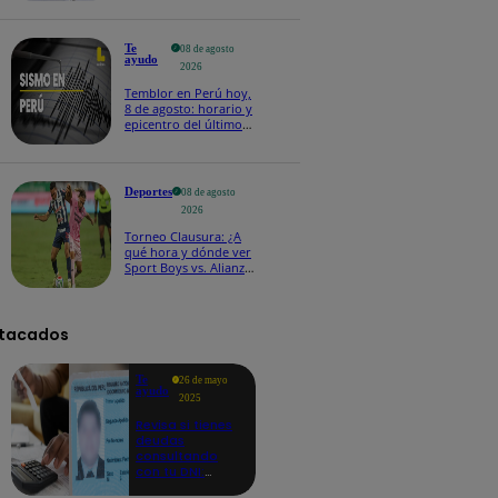
Te
08 de agosto
ayudo
2026
Temblor en Perú hoy,
8 de agosto: horario y
epicentro del último
sismo, según IGP
Deportes
08 de agosto
2026
Torneo Clausura: ¿A
qué hora y dónde ver
Sport Boys vs. Alianza
Lima por la fecha 4?
tacados
Te
26 de mayo
ayudo
2025
Revisa si tienes
deudas
consultando
con tu DNI:
aquí los