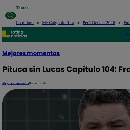
Temas
Lo último
Me Cai
Lo último
Me Caigo de Risa
Perú Decide 2026
Fút
Po
Mejores momentos
Pituca sin Lucas Capítulo 104: F
Mejores momentos
a las 22:34