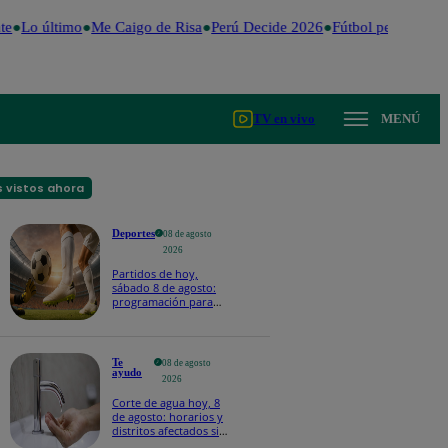
e
Lo último
Me Caigo de Risa
Perú Decide 2026
Fútbol peruano
Dó
TV en vivo
MENÚ
 vistos ahora
Deportes
08 de agosto
2026
Partidos de hoy,
sábado 8 de agosto:
programación para
ver fútbol EN VIVO
Te
08 de agosto
ayudo
2026
Corte de agua hoy, 8
de agosto: horarios y
distritos afectados sin
el servicio de Sedapal