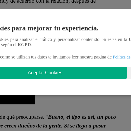
uy de acuerdo con la relación, después de
one como muy nervioso. Me lo encontré donde Don
ies para mejorar tu experiencia.
ó como súper creído, súper alzado, pero ahora me
ookies para analizar el tráfico y personalizar contenido. Si estás en la
tas y me interrogaba como si yo me fuera a casar
n según el
RGPD
.
como se utilizan tus datos te invitamos leer nuestra pagina de
Política de
Aceptar Cookies
de qué preocuparse. “
Bueno, el tipo es así, un poco
e creen dueños de la gente. Si se llega a pasar