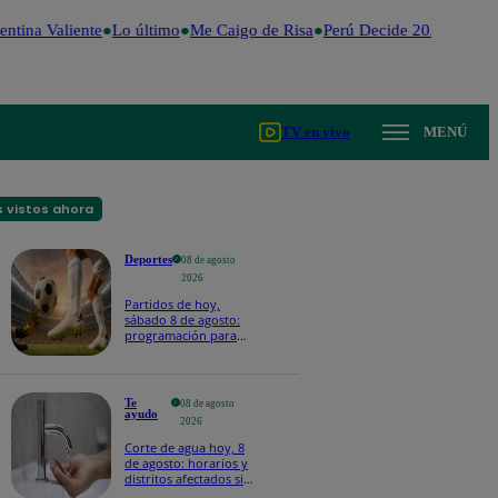
ntina Valiente
Lo último
Me Caigo de Risa
Perú Decide 2026
Fútbol
TV en vivo
MENÚ
 vistos ahora
Deportes
08 de agosto
2026
Partidos de hoy,
sábado 8 de agosto:
programación para
ver fútbol EN VIVO
Te
08 de agosto
ayudo
2026
Corte de agua hoy, 8
de agosto: horarios y
distritos afectados sin
el servicio de Sedapal