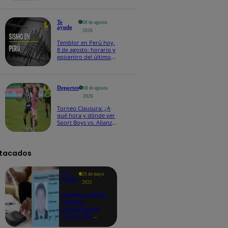
Te
08 de agosto
ayudo
2026
Temblor en Perú hoy,
8 de agosto: horario y
epicentro del último
sismo, según IGP
Deportes
08 de agosto
2026
Torneo Clausura: ¿A
qué hora y dónde ver
Sport Boys vs. Alianza
Lima por la fecha 4?
tacados
Te
26 de mayo
ayudo
2025
Revisa si tienes
deudas
consultando
con tu DNI:
aquí los