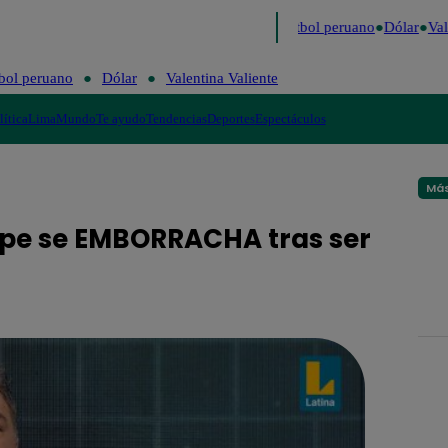
timo
Me Caigo de Risa
Perú Decide 2026
Fútbol peruano
Dólar
Vale
bol peruano
Dólar
Valentina Valiente
lítica
Lima
Mundo
Te ayudo
Tendencias
Deportes
Espectáculos
Más
elipe se EMBORRACHA tras ser