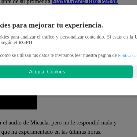
splante de su prometida
María Gracia Rizo Patrón
 raudamente a bordo de su camioneta.
ies para mejorar tu experiencia.
guía ignorando las llamadas que le llegaban al
más de 20 llamadas por parte de Micaela Gallardo.
ookies para analizar el tráfico y personalizar contenido. Si estás en la
n según el
RGPD
.
ieres hablar con alguien, llámame, ¿sí?
”, le
como se utilizan tus datos te invitamos leer nuestra pagina de
Política de
Aceptar Cookies
 el audio de Micaela, pero no le respondió nada y
que ha experimentado en las últimas horas.