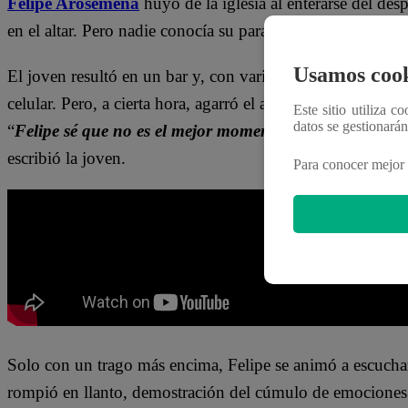
Felipe Arosemena
huyó de la iglesia al enterarse del de
en el altar. Pero nadie conocía su paradero porque salió
Usamos cook
El joven resultó en un bar y, con varias copas encima, se
celular. Pero, a cierta hora, agarró el aparato y notó las 
Este sitio utiliza c
datos se gestionará
“
Felipe sé que no es el mejor momento, pero cuando qu
escribió la joven.
Para conocer mejor 
Solo con un trago más encima, Felipe se animó a escuchar
rompió en llanto, demostración del cúmulo de emociones 