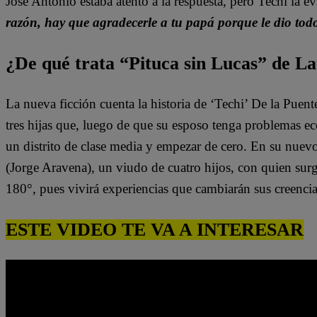
José Antonio estaba atento a la respuesta, pero Techi la ev
razón, hay que agradecerle a tu papá porque le dio to
¿De qué trata “Pituca sin Lucas” de La
La nueva ficción cuenta la historia de ‘Techi’ De la Puen
tres hijas que, luego de que su esposo tenga problemas e
un distrito de clase media y empezar de cero. En su nuev
(Jorge Aravena), un viudo de cuatro hijos, con quien surg
180°, pues vivirá experiencias que cambiarán sus creenci
ESTE VIDEO TE VA A INTERESAR