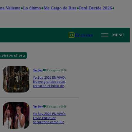
a Valiente
Lo último
Me Caigo de Risa
Perú Decide 2026
Fútbol pe
TV en vivo
MENÚ
 vistos ahora
Yo Soy
08 de agosto 2026
Yo Soy 2026 EN VIVO:
Nueve grandes voces
cerraron el inicio de
Yo Soy con “We Are
the Champions”
Yo Soy
08 de agosto 2026
Yo Soy 2026 EN VIVO:
Favio Enríquez
sorprende como Ricky
Martin y pone a bailar
a todos en pleno