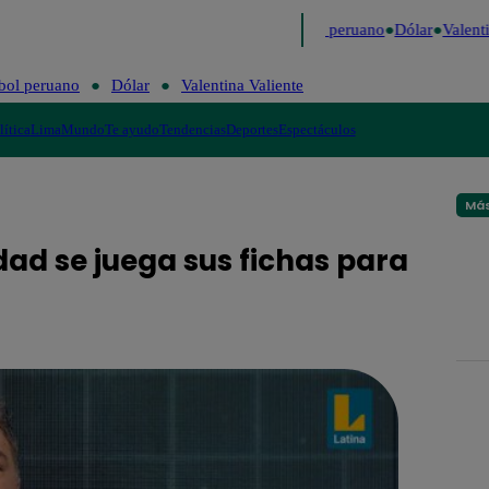
Me Caigo de Risa
Perú Decide 2026
Fútbol peruano
Dólar
Valentin
bol peruano
Dólar
Valentina Valiente
lítica
Lima
Mundo
Te ayudo
Tendencias
Deportes
Espectáculos
Más
edad se juega sus fichas para