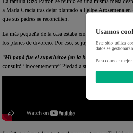
La familia Rizo Patrón se reunió en una misma mesa desp
a María Gracia tras dejar plantado a Felipe Arosemena en 
que sus padres se reconcilien.
Usamos cook
La más pequeña de la casa estaba emocionada por tener a 
los planes de divorcio. Por eso, se jugó sus últimas fichas
Este sitio utiliza c
datos se gestionará
“
Mi papá fue el superhéroe (en la boda de Gracia). Ad
Para conocer mejor 
consultó “inocentemente” Piedad a su madre.