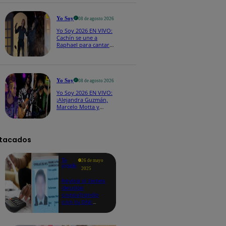
CASTING EN VIVO
Yo Soy
08 de agosto 2026
Yo Soy 2026 EN VIVO:
Cachín se une a
Raphael para cantar
una espectacular
versión de “Amor mío”
Yo Soy
08 de agosto 2026
Yo Soy 2026 EN VIVO:
¡Alejandra Guzmán,
Marcelo Motta y
Cerati dejan el rock y
se lanzan a la cumbia!
tacados
Te
26 de mayo
ayudo
2025
Revisa si tienes
deudas
consultando
con tu DNI:
aquí los
detalles