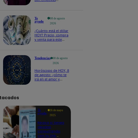
palabras: “Lo voy a
extrañar muchísimo”!
Te
08 de agosto
ayudo
2026
¿Cuánto está el dólar
HOY? Precio, compra
y venta para este
sábado 8 de agosto
Tendencias
08 de agosto
2026
Horóscopo de HOY, 8
de agosto: ¿cómo te
irá en el amor y
trabajo, según la IA?
tacados
Te
26 de mayo
ayudo
2025
Revisa si tienes
deudas
consultando
con tu DNI: