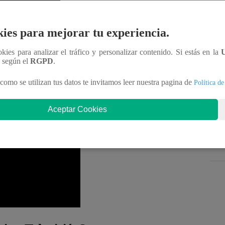
ies para mejorar tu experiencia.
ás.
“Siento que hay algo que me falta saber acá,
ó el empresario. Pero todo se resolvería gracias a
ookies para analizar el tráfico y personalizar contenido. Si estás en la
n según el
RGPD
.
 su enamorado para irse con Salvador”,
sentenció
como se utilizan tus datos te invitamos leer nuestra pagina de
Política de
ca sin Lucas” EN VIVO
Aceptar Cookies