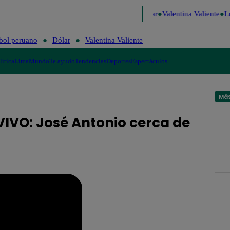
 Risa
Perú Decide 2026
Fútbol peruano
Dólar
Valentina Valiente
Lo
bol peruano
Dólar
Valentina Valiente
lítica
Lima
Mundo
Te ayudo
Tendencias
Deportes
Espectáculos
Más
 VIVO: José Antonio cerca de