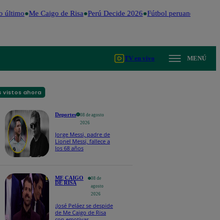
 último
Me Caigo de Risa
Perú Decide 2026
Fútbol peruano
Dólar
V
TV en vivo
MENÚ
 vistos ahora
Deportes
08 de agosto
2026
Jorge Messi, padre de
Lionel Messi, fallece a
los 68 años
ME CAIGO
08 de
DE RISA
agosto
2026
¡José Peláez se despide
de Me Caigo de Risa
con emotivas