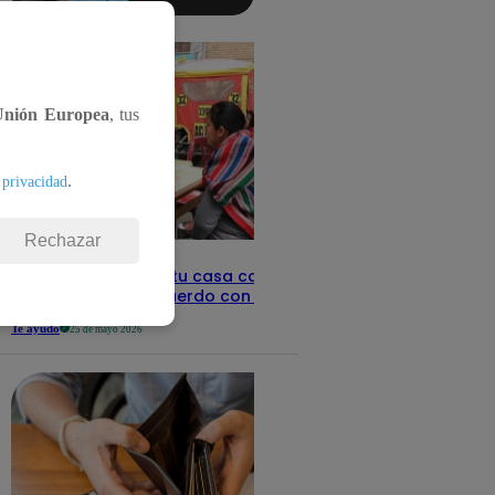
aquí los
detalles
Unión Europea
, tus
.
 privacidad
Rechazar
Revisa con tu DNI si tu casa califica
como pobre, de acuerdo con el Sisfoh
Te ayudo
25 de mayo 2026