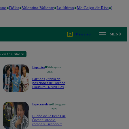
ano
Dólar
Valentina Valiente
Lo último
Me Caigo de Risa
Perú Decid
TV en vivo
MENÚ
 vistos ahora
Deportes
06 de agosto
2026
Partidos y tabla de
posiciones del Torneo
Clausura EN VIVO: así
van los equipos en la
fecha 4
Espectáculos
06 de agosto
2026
Dueño de La Bella Luz,
Óscar Custodio,
rompe su silencio tras
denuncia de acoso de