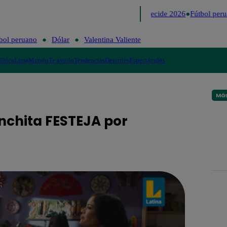
Lo último
Me Caigo de Risa
Perú Decide 2026
Fútbol peru
bol peruano
Dólar
Valentina Valiente
lítica
Lima
Mundo
Te ayudo
Tendencias
Deportes
Espectáculos
Más
onchita FESTEJA por