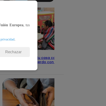
detalles
Unión Europea
, tus
.
 privacidad
Rechazar
Revisa con tu DNI si tu casa califica
como pobre, de acuerdo con el Sisfoh
Te ayudo
25 de mayo 2026