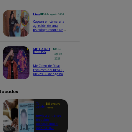
Naldy Saldaña
Lima
06 de agosto 2026
Captan en cámara la
agresión de una
psicóloga contra un
niño con autismo:
madre denuncia
maltratos contínuos
ME CAIGO
06 de
DE RISA
agosto
2026
Me Caigo de Risa:
Encuesta del REACT,
jueves 06 de agosto
tacados
Te
26 de mayo
ayudo
2025
Revisa si tienes
deudas
consultando
con tu DNI:
aquí los