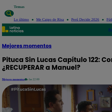
Temas
Lo último
Me Caigo de Risa
Perú Decide 2026
Fút
Po
Mejores momentos
Pituca Sin Lucas Capítulo 122: C
¿RECUPERAR a Manuel?
Mejores momentos
a las 22:00