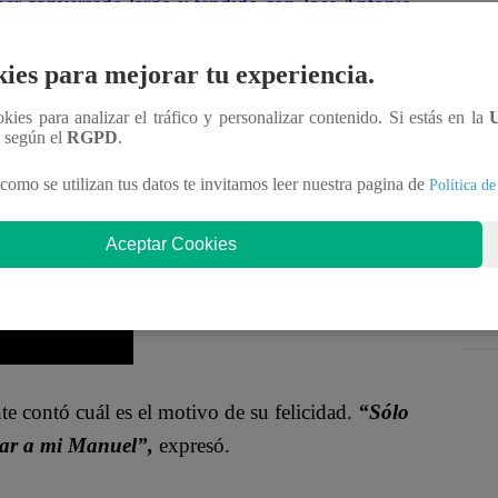
ber conversado largo y tendido con José Antonio
tá girando a mi favor”,
dijo mientras Goyo y Enrí
ies para mejorar tu experiencia.
ookies para analizar el tráfico y personalizar contenido. Si estás en la
o de la Trencha, es un poco pituquis y creído,
n según el
RGPD
.
uy feliz.
como se utilizan tus datos te invitamos leer nuestra pagina de
Política de
Aceptar Cookies
e contó cuál es el motivo de su felicidad.
“Sólo
rar a mi Manuel”,
expresó.