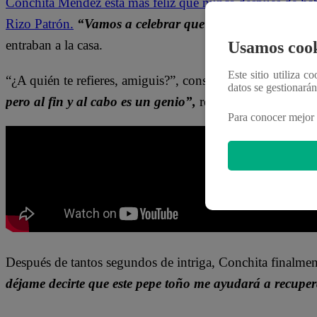
Conchita Méndez está más feliz que nunca después de ha
Rizo Patrón.
“Vamos a celebrar que por fin el mundo es
entraban a la casa.
Usamos cook
Este sitio utiliza c
“¿A quién te refieres, amiguis?”, consultó Enrí.
“Al espos
datos se gestionará
pero al fin y al cabo es un genio”,
respondió Conchita m
Para conocer mejor 
Después de tantos segundos de intriga, Conchita finalment
déjame decirte que este pepe toño me ayudará a recupe