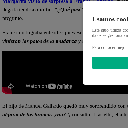
Margarita visitó de sorpresa a Franco Gallardo
, quie
llegada tendría otro fin.
“¿Qué pasó? ¿Por qué se fueron?
preguntó.
Usamos cook
Este sitio utiliza c
Franco no lograba entender, pues Belén no le digo nada 
datos se gestionará
vinieron los patos de la mudanza y se llevaron todo”
, a
Para conocer mejor 
El hijo de Manuel Gallardo quedó muy sorprendido con
alguna de tus bromas, ¿no?”,
consultó. Tras ello, ella 