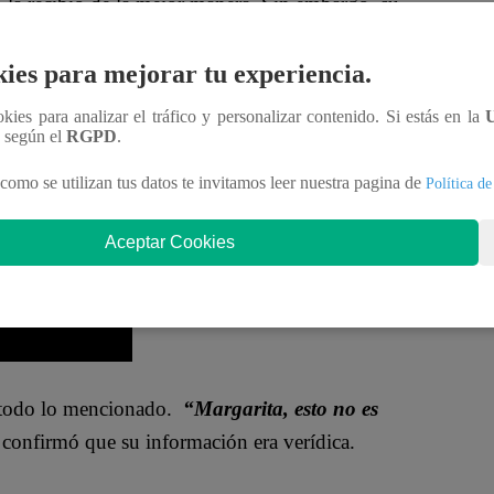
n la recibió de la mejor manera. Sin embargo, su
 Las vecinas, pues. Se fueron las Rizo Patrón”,
ies para mejorar tu experiencia.
ookies para analizar el tráfico y personalizar contenido. Si estás en la
acerca de una posible mudanza.
“En la mañana
n según el
RGPD
.
seguró la nieta de Don Bernardo.
como se utilizan tus datos te invitamos leer nuestra pagina de
Política de
Aceptar Cookies
 todo lo mencionado.
“Margarita, esto no es
le confirmó que su información era verídica.