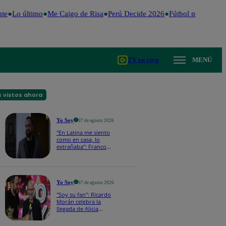
te
Lo último
Me Caigo de Risa
Perú Decide 2026
Fútbol peruano
Dó
TV en vivo
MENÚ
 vistos ahora
Yo Soy
07 de agosto 2026
"En Latina me siento
como en casa, lo
extrañaba": Franco
Cabrera emocionado
por estreno de Yo Soy
2026
Yo Soy
07 de agosto 2026
"Soy su fan": Ricardo
Morán celebra la
llegada de Alicia
Mercado a Yo Soy
2026