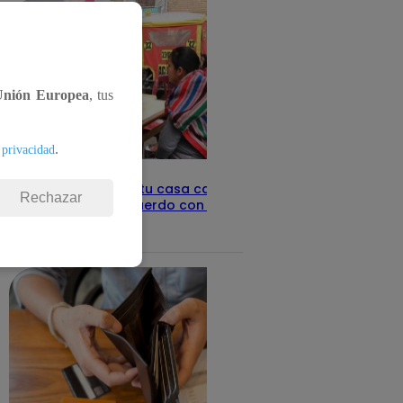
Unión Europea
, tus
.
 privacidad
Revisa con tu DNI si tu casa califica
Rechazar
como pobre, de acuerdo con el Sisfoh
Te ayudo
25 de mayo 2026