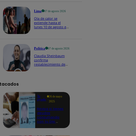
Lima
07 de agosto 2026
Ola de calor se
extiende hasta el
lunes 10 de agosto en
Lima y otras 16
regiones
Política
07 de agosto 2026
Claudia Sheinbaum
confirma
restablecimiento de
las reacciones con
Perú: "Fue un gesto de
buena voluntad hacia
México" | VIDEO
tacados
Te
26 de mayo
ayudo
2025
Revisa si tienes
deudas
consultando
con tu DNI:
aquí los
detalles