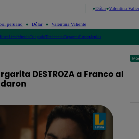
go de Risa
Perú Decide 2026
Fútbol peruano
Dólar
Valentina Valien
bol peruano
Dólar
Valentina Valiente
lítica
Lima
Mundo
Te ayudo
Tendencias
Deportes
Espectáculos
Más
argarita DESTROZA a Franco al
mudaron