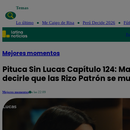
Temas
Lo último
Me Cai
Lo último
Me Caigo de Risa
Perú Decide 2026
Fút
Po
Mejores momentos
Pituca Sin Lucas Capítulo 124: M
decirle que las Rizo Patrón se 
Mejores momentos
a las 22:09