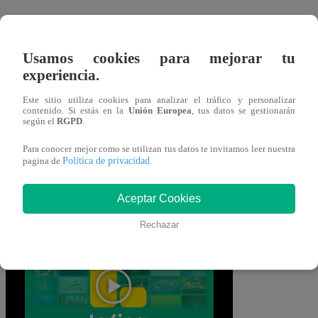
Salvador Gallardo no se salvará de los
malos tratos por parte del chofer de las
Usamos cookies para mejorar tu
Riza Patrón.
“Anda para tú barrio, te
experiencia.
conviene”, f
ue la advertencia que le
Este sitio utiliza cookies para analizar el tráfico y personalizar
dieron al hijo de Manuel.
contenido. Si estás en la
Unión Europea
, tus datos se gestionarán
según el
RGPD
.
Mira AQUÍ el nuevo
Para conocer mejor como se utilizan tus datos te invitamos leer nuestra
Política de privacidad
pagina de
.
episodio de “Pituca sin
Aceptar Cookies
Lucas” EN VIVO
Rechazar