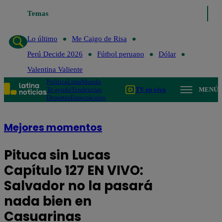
Temas
Lo último
Me Caigo de Risa
Perú Decide 202
Lo último
Me Caigo de Risa
Perú Decide 2026
Fútbol peruano
Dólar
Valentina Valiente
Política
Lima
Mundo
Te ayudo
Tendencias
TV en vivo
MENÚ
Deportes
Espectáculos
Mejores momentos
Pituca sin Lucas
Capítulo 127 EN VIVO:
Salvador no la pasará
nada bien en
Casuarinas