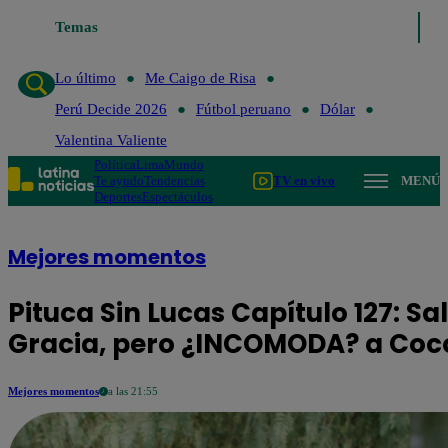
Temas
Lo último
Me Caigo de Ri
Lo último
Me Caigo de Risa
Perú Decide 2026
Fútbol peruano
Dólar
Valentina Valiente
Política
Lima
Mundo
Te ayudo
Tendencias
TV en vivo
MENÚ
Deportes
Espectáculos
Mejores momentos
Pituca Sin Lucas Capítulo 127: 
Gracia, pero ¿INCOMODA? a Coc
Mejores momentos
a las 21:55