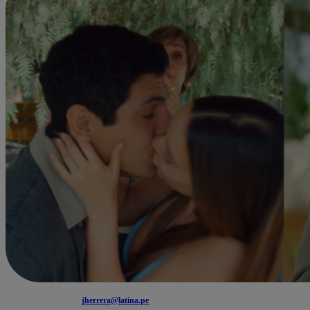
jherrera@latina.pe