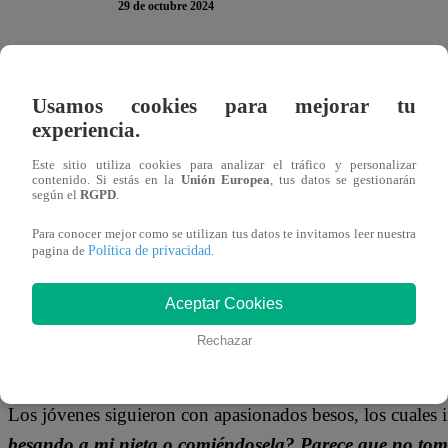
29 de octubre 2024
Salvador Gallardo llegó de sorpresa a la casa de Mar
Usamos cookies para mejorar tu
mudanza lo tomó de forma inesperada, pero no fue impedim
experiencia.
La hija de Techi quedó totalmente impactada al verlo.
“¿
Este sitio utiliza cookies para analizar el tráfico y personalizar
contenido. Si estás en la
Unión Europea
, tus datos se gestionarán
Stalker?”,
preguntó con una sonrisa de oreja a oreja. Per
según el
RGPD
.
Para conocer mejor como se utilizan tus datos te invitamos leer nuestra
Política de privacidad
pagina de
.
Aceptar Cookies
Rechazar
Los jóvenes siguieron con apasionados besos, los cuale
besando a mi nieta o comiéndosela? Parece que no to