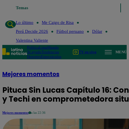
Temas
Lo último
Me Caigo de Risa
Perú Decide 2026
Fútbo
Lo último
Me Caigo de Risa
Perú Decide 2026
Fútbol peruano
Dólar
Valentina Valiente
Política
Lima
Mundo
Te ayudo
Tendencias
TV en vivo
MENÚ
Deportes
Espectáculos
Mejores momentos
Pituca Sin Lucas Capítulo 16: C
y Techi en comprometedora sit
Mejores momentos
a las 22:36