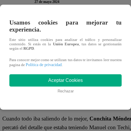
27 de mayo 2024
Usamos cookies para mejorar tu
Manuel Gallardo y María Teresa De La Puente
ya no s
experiencia.
lejos. La señora se acercó a la oficina de quien ahora es su 
para salir a los supermercados a ofrecer el producto. Sin
Este sitio utiliza cookies para analizar el tráfico y personalizar
contenido. Si estás en la
Unión Europea
, tus datos se gestionarán
Tiburón le confesó que le tenía un regalo.
según el
RGPD
.
Para conocer mejor como se utilizan tus datos te invitamos leer nuestra
TE PUEDE INTERESAR | Pituca Sin Lucas Capítu
Política de privacidad
pagina de
.
termine su matrimonio con José Antonio Rizo P
Aceptar Cookies
“Te traje un regalo”,
dijo Manuel Gallardo con una sonris
Rechazar
maseta con flores como sorpresa para Techi.
“Manuel cóm
señora al ver lo que le dio su “jefe”.
Cuando todo iba saliendo de lo mejor,
Conchita Ménde
percató del detalle que estaba teniendo Manuel con Techi