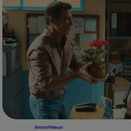
jherrera@latina.pe