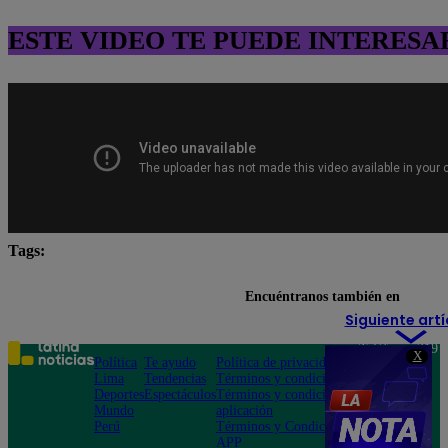
ESTE VIDEO TE PUEDE INTERESA
Tags:
destacada minuto
Pituca Sin Lucas
Encuéntranos también en
Siguiente artí
Teléfono: 219
X
Política
Te ayudo
Política de privacidad
1000
Lima
Tendencias
Términos y condiciones
Av. San
Deportes
Espectáculos
Términos y condiciones
Felipe 968
Mundo
aplicación
Jesús María
Perú
Términos y Condiciones
APP