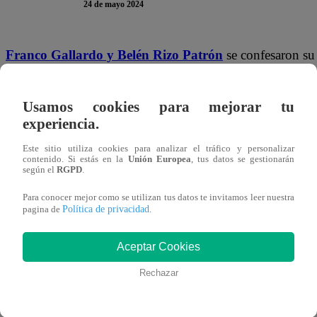
24 de mayo 2024
Franco Gallardo y Belén Rizo Patrón
se confesaron su 
por el otro. Por este motivo, el hijo del “Tiburón Gallard
piensa terminar su relación con Margarita para siempre. Es
Usamos cookies para mejorar tu
experiencia.
TE PUEDE INTERESAR | Pituca Sin Lucas Capítul
Este sitio utiliza cookies para analizar el tráfico y personalizar
matrimonio con José Antonio Rizo Patrón, ¿qué
contenido. Si estás en la
Unión Europea
, tus datos se gestionarán
según el
RGPD
.
“Oye, Franco, yo no te he dicho esto para que termines
Para conocer mejor como se utilizan tus datos te invitamos leer nuestra
eso es feísimo”,
comenzó diciendo Belén, preocupada por 
Política de privacidad
pagina de
.
romperle el corazón.
“Bueno, ¿algún efecto puede tener 
Aceptar Cookies
Después de unos segundos de idas y vueltas sobre la mis
Rechazar
comunicó a Belén qué es lo que haría.
“Tengo claro lo q
Margarita”,
sentenció muy seguro de su decisión.