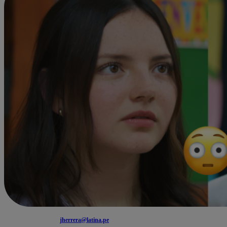
jherrera@latina.pe