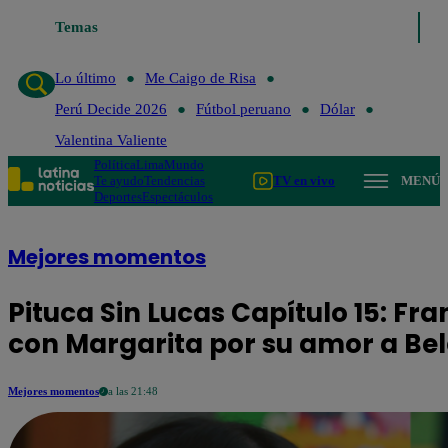
Temas
Lo último
Me Caigo de Risa
Perú Decide 20
Lo último
Me Caigo de Risa
Perú Decide 2026
Fútbol peruano
Dólar
Valentina Valiente
Política
Lima
Mundo
Te ayudo
Tendencias
TV en vivo
MENÚ
Deportes
Espectáculos
Mejores momentos
Pituca Sin Lucas Capítulo 15: Fr
con Margarita por su amor a Be
Mejores momentos
a las 21:48