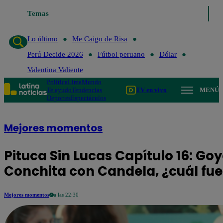
Temas
Lo último
Me Caigo de Risa
Perú Decide 202
Lo último
Me Caigo de Risa
Perú Decide 2026
Fútbol peruano
Dólar
Valentina Valiente
Política
Lima
Mundo
Te ayudo
Tendencias
TV en vivo
MENÚ
Deportes
Espectáculos
Mejores momentos
Pituca Sin Lucas Capítulo 16: Goy
Conchita con Candela, ¿cuál fue
Mejores momentos
a las 22:30