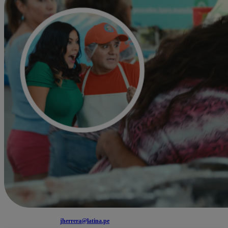
jherrera@latina.pe