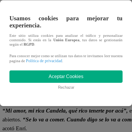
27 de mayo 2024
Usamos cookies para mejorar tu
Candela fue a visitar a
Goyo
al terminal pesquero, despué
experiencia.
ambos habían formalizado una relación. Sin embargo,
al
Este sitio utiliza cookies para analizar el tráfico y personalizar
cuerpo, pues en el fondo hizo todo este show para saca
contenido. Si estás en la
Unión Europea
, tus datos se gestionarán
según el
RGPD
.
TE PUEDE INTERESAR | Pituca Sin Lucas Capítu
Para conocer mejor como se utilizan tus datos te invitamos leer nuestra
Política de privacidad
pagina de
.
pero Micaela le recordó su infidelidad
Aceptar Cookies
Enrí lo convenció de que esto podría tratarse de una
a Conchita con sus actuaciones. Goyo entró en papel y cor
Rechazar
forma muy efusiva.
“Mi amor, mi rica Candela, qué rico tenerte por acá”,
e
abiertos.
“Se lo va a comer. Cuando digo se lo va a come
acotó Enrí.