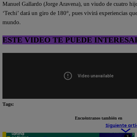
Manuel Gallardo (Jorge Aravena), un viudo de cuatro hijo
‘Techi’ dará un giro de 180°, pues vivirá experiencias qu
mundo.
ESTE VIDEO TE PUEDE INTERESA
Tags:
destacada minuto
Pituca Sin Lucas
Encuéntranos también en
Siguiente artí
Teléfono: 219
X