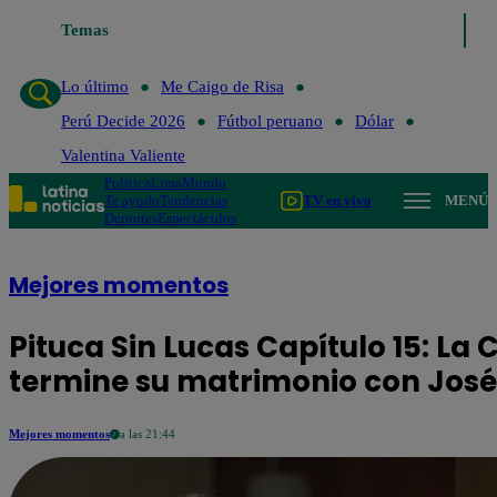
Temas
Lo último
Me Caigo de Risa
Perú Decide 2026
Fútbol 
Lo último
Me Caigo de Risa
Perú Decide 2026
Fútbol peruano
Dólar
Valentina Valiente
Política
Lima
Mundo
Te ayudo
Tendencias
TV en vivo
MENÚ
Deportes
Espectáculos
Mejores momentos
Pituca Sin Lucas Capítulo 15: La 
termine su matrimonio con José
Mejores momentos
a las 21:44