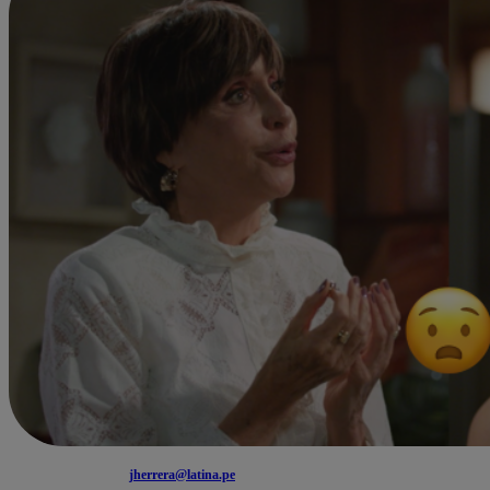
jherrera@latina.pe