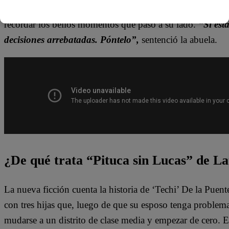
nada fácil”,
fue la forma en la que quiso defender La Co
recordar los bellos momentos que pasó a su lado.
“Si est
decisiones arrebatadas. Póntelo”,
sentenció la abuela.
¿De qué trata “Pituca sin Lucas” de La
La nueva ficción cuenta la historia de ‘Techi’ De la Puen
con tres hijas que, luego de que su esposo tenga problem
mudarse a un distrito de clase media y empezar de cero. 