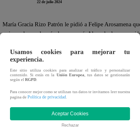
22 de julio 2024
María Gracia Rizo Patrón le pidió a Felipe Arosamena que 
quiere saber nada más de su mamá. Al ver la desesperación
accedió al pedido, con la condición de que Techi estuvier
Usamos cookies para mejorar tu
puedes ir hablando con sus papás. Si quieres miénteles
experiencia.
Patrón.
Este sitio utiliza cookies para analizar el tráfico y personalizar
contenido. Si estás en la
Unión Europea
, tus datos se gestionarán
Sin embargo, las dudas también comenzaron a apoderarse 
según el
RGPD
.
una fresca?”,
consultó. Por su parte, Pipo intentó calmar
Para conocer mejor como se utilizan tus datos te invitamos leer nuestra
ser tan lindo conmigo”,
manifestó Gracia.
“Es que te am
Política de privacidad
pagina de
.
Felipe.
Aceptar Cookies
Rechazar