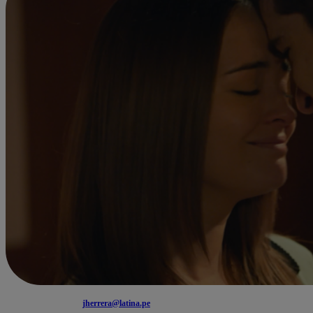
jherrera@latina.pe