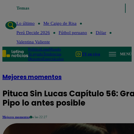
Temas
Lo último
Me Caigo de Risa
Perú Decide 2
Lo último
Me Caigo de Risa
Perú Decide 2026
Fútbol peruano
Dólar
Valentina Valiente
Política
Lima
Mundo
Te ayudo
Tendencias
TV en vivo
MENÚ
Deportes
Espectáculos
Mejores momentos
Pituca Sin Lucas Capítulo 56: G
Pipo lo antes posible
Mejores momentos
a las 22:27