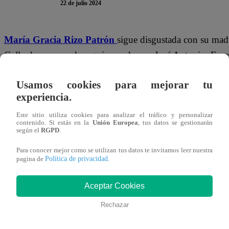
22 de julio 2024
María Gracia Rizo Patrón
sigue disgustada con su mad
Gallardo, a pesar de seguir casada con José Antonio. En es
Terminal Pesquero y seguir trabajando con Techi.
Lo hi
Usamos cookies para mejorar tu
educada.
experiencia.
“Yo no vuelvo a trabajar en un hueco lleno de margina
Este sitio utiliza cookies para analizar el tráfico y personalizar
contenido. Si estás en la
Unión Europea
, tus datos se gestionarán
atención de Belén Rizo Patrón, quien se indignó, pues sab
según el
RGPD
.
te pasa, Gracia?”,
preguntó. No obstante, Techi defendió
Para conocer mejor como se utilizan tus datos te invitamos leer nuestra
de su molestia.
Política de privacidad
pagina de
.
Aceptar Cookies
Rechazar