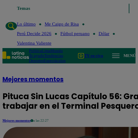
Temas
Lo último
Me Caigo de R
Lo último
Me Caigo de Risa
Perú Decide 2026
Fútbol peruano
Dólar
Valentina Valiente
Política
Lima
Mundo
Te ayudo
Tendencias
TV en vivo
MENÚ
Deportes
Espectáculos
Mejores momentos
Pituca Sin Lucas Capítulo 56: Gra
trabajar en el Terminal Pesquer
Mejores momentos
a las 22:27