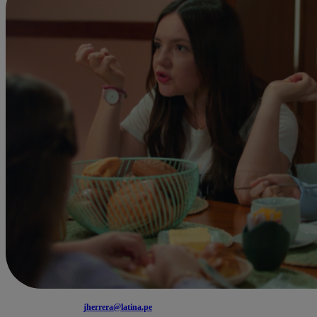
jherrera@latina.pe