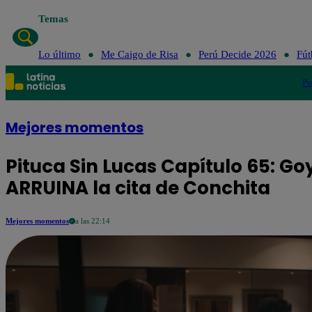
Temas
Lo último
Me Caigo de Risa
Perú Decide 2026
Fút
Po
Mejores momentos
Pituca Sin Lucas Capítulo 65: G
ARRUINA la cita de Conchita
Mejores momentos
a las 22:14