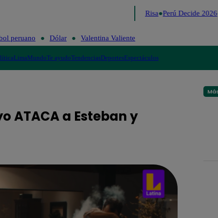
Lo último
Me Caigo de Risa
Perú Decide 2026
bol peruano
Dólar
Valentina Valiente
lítica
Lima
Mundo
Te ayudo
Tendencias
Deportes
Espectáculos
Más
oyo ATACA a Esteban y