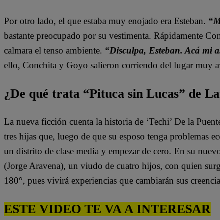
Por otro lado, el que estaba muy enojado era Esteban.
“M
bastante preocupado por su vestimenta. Rápidamente Conc
calmara el tenso ambiente.
“Disculpa, Esteban. Acá mi as
ello, Conchita y Goyo salieron corriendo del lugar muy
¿De qué trata “Pituca sin Lucas” de La
La nueva ficción cuenta la historia de ‘Techi’ De la Puen
tres hijas que, luego de que su esposo tenga problemas e
un distrito de clase media y empezar de cero. En su nuev
(Jorge Aravena), un viudo de cuatro hijos, con quien surg
180°, pues vivirá experiencias que cambiarán sus creenci
ESTE VIDEO TE VA A INTERESAR