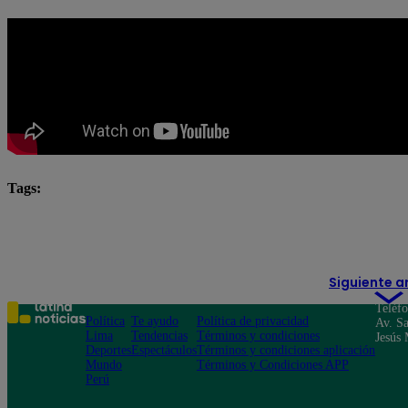
Tags:
Chapasa
Kukuli Morante
pituca sin lucas compl
Pituca Sin Lucas resumen
Siguiente a
Teléf
Política
Te ayudo
Política de privacidad
Av. Sa
Lima
Tendencias
Términos y condiciones
Jesús 
Deportes
Espectáculos
Términos y condiciones aplicación
Mundo
Términos y Condiciones APP
Perú