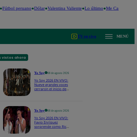
Fútbol peruano
Dólar
Valentina Valiente
Lo último
Me Caigo de Ris
TV en vivo
MENÚ
 vistos ahora
Yo Soy
08 de agosto 2026
Yo Soy 2026 EN VIVO:
Nueve grandes voces
cerraron el inicio de
Yo Soy con “We Are
the Champions”
Yo Soy
08 de agosto 2026
Yo Soy 2026 EN VIVO:
Favio Enríquez
sorprende como Ricky
Martin y pone a bailar
a todos en pleno