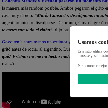
Conchita Méndez y Esteban pasaron un momento ba
la manera más random posible. Ambos pegaron el grito en 
casa muy rápido.
“María Consuelo, discúlpame, no sabí
argentino intentó disculparse. De pronto, Goyo ingresó c
te metes con todo el rioba”,
dijo bastante alterado.
Usamos cook
Goyo tenía entre manos un extintor
y no dudó en usarlo 
gritó antes de rociar al argentino. Luego de atacarlo, Conc
Este sitio utiliza c
datos se gestionará
qué? Esteban no me ha hecho nada, sólo se me ha salid
realizó.
Para conocer mejor 