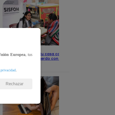
Revisa con tu DNI si tu casa califica
Unión Europea
, tus
como pobre, de acuerdo con el Sisfoh
Te ayudo
25 de mayo 2026
.
 privacidad
Rechazar