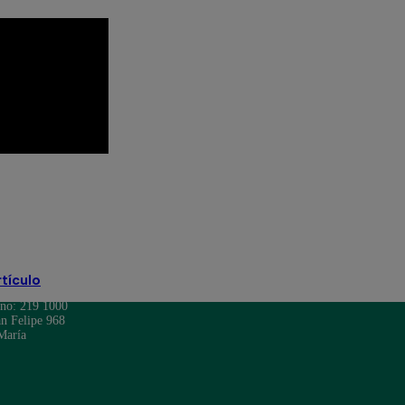
eto
Pituca Sin Lucas EN VIVO
rtículo
ono: 219 1000
n Felipe 968
María