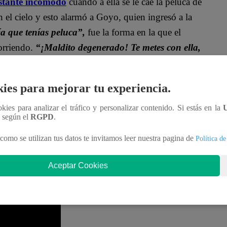
stante incómodo
cuando a ella se le cae la peluca de
el cielo y esto alarmó a Goyo, quien ingresó a la
a que tenías peluca”,
fue la forma en la que el
orriendo.
“¡Maldito degenerado! Te metes con ella,
ies para mejorar tu experiencia.
contra el empresario.
“¡Esto es por Conchita!”,
hita salió en defensa de su cita.
“¿Defenderme de
ookies para analizar el tráfico y personalizar contenido. Si estás en la
n según el
RGPD
.
o la peluca”,
dijo excusando el fuerte ruido que
como se utilizan tus datos te invitamos leer nuestra pagina de
Política de
Aceptar Cookies