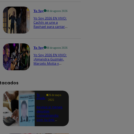
CASTING EN VIVO
Yo Soy
08 de agosto 2026
Yo Soy 2026 EN VIVO:
Cachín se une a
Raphael para cantar
una espectacular
versión de “Amor mío”
Yo Soy
08 de agosto 2026
Yo Soy 2026 EN VIVO:
¡Alejandra Guzmán,
Marcelo Motta y
Cerati dejan el rock y
se lanzan a la cumbia!
tacados
Te
26 de mayo
ayudo
2025
Revisa si tienes
deudas
consultando
con tu DNI:
aquí los
detalles