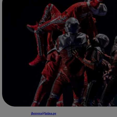
jherrera@latina.pe