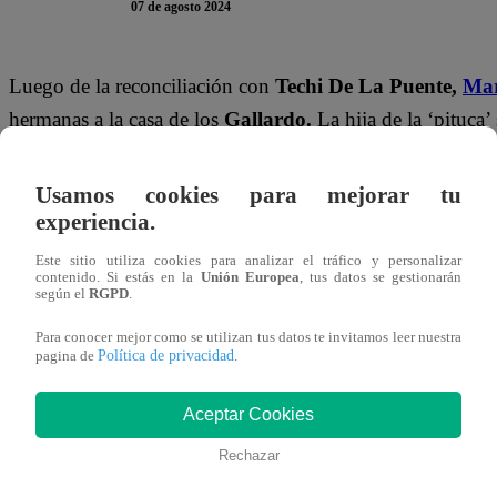
07 de agosto 2024
Luego de la reconciliación con
Techi De La Puente,
Mar
hermanas a la casa de los
Gallardo.
La hija de la ‘pituca
buscarla antes de que se fuera para darle una importante no
Usamos cookies para mejorar tu
Salvador salió corriendo de su casa detrás de la joven.
“Qu
experiencia.
vaya a poner incómoda”,
manifestó decidido. El hijo 
Este sitio utiliza cookies para analizar el tráfico y personalizar
le reveló a Gracia los planes que tiene para su futuro.
“Voy
contenido. Si estás en la
Unión Europea
, tus datos se gestionarán
según el
RGPD
.
expresó.
Para conocer mejor como se utilizan tus datos te invitamos leer nuestra
Política de privacidad
pagina de
.
“
Eso está súper bien. Me alegro por ti”,
respondió Grac
con Salvador y confesó que extraña vivir en el barrio.
“Sa
Aceptar Cookies
lo extraño”,
aseguró.
Rechazar
Sin embargo, el rumbo de la conversación cambió, pues Sa