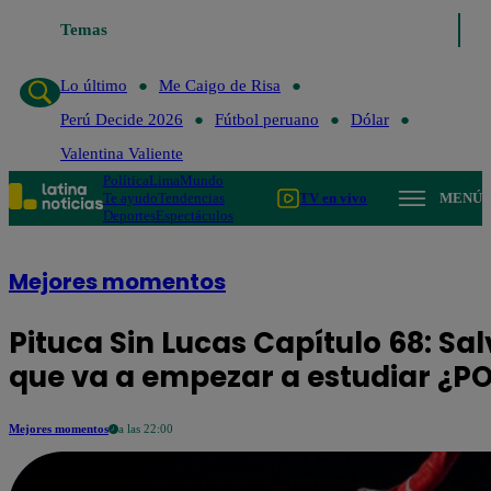
Temas
Lo último
Me Caigo de R
Lo último
Me Caigo de Risa
Perú Decide 2026
Fútbol peruano
Dólar
Valentina Valiente
Política
Lima
Mundo
Te ayudo
Tendencias
TV en vivo
MENÚ
Deportes
Espectáculos
Mejores momentos
Pituca Sin Lucas Capítulo 68: Sa
que va a empezar a estudiar ¿PO
Mejores momentos
a las 22:00