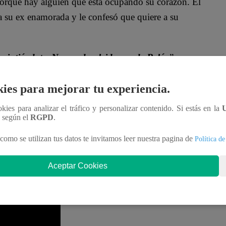
orque hay alguien que está ocupando su corazón. El
a su ex enamorada y le confesó que quiere a su
mintiéndote. No puedo olvidarme de Belén
”,
a creer lo que estaba escuchando.
ies para mejorar tu experiencia.
que decírtelo. Yo no puedo seguir aguantándolo
ookies para analizar el tráfico y personalizar contenido. Si estás en la
a he podido olvidarme de ella
”, aseguró Franco.
n según el
RGPD
.
l tiempo perdido en la relación a la que él mismo
como se utilizan tus datos te invitamos leer nuestra pagina de
Política de
onces por qué regresaste conmigo?
”, vociferó.
Aceptar Cookies