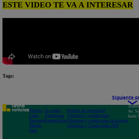
ESTE VIDEO TE VA A INTERESAR
Tags:
Pituca Sin Lucas
pituca sin lucas completo
Pitu
Siguiente a
Teléf
Política
Te ayudo
Política de privacidad
Av. Sa
Lima
Tendencias
Términos y condiciones
Jesús 
Deportes
Espectáculos
Términos y condiciones aplicación
Mundo
Términos y Condiciones APP
Perú