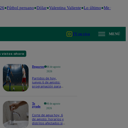
6
Fútbol peruano
Dólar
Valentina Valiente
Lo último
Me Caigo de R
TV en vivo
MENÚ
 vistos ahora
Deportes
06 de agosto
2026
Partidos de hoy,
jueves 6 de agosto:
programación para
ver fútbol EN VIVO
Te
06 de agosto
ayudo
2026
Corte de agua hoy, 6
de agosto: horarios y
distritos afectados sin
el servicio de Sedapal