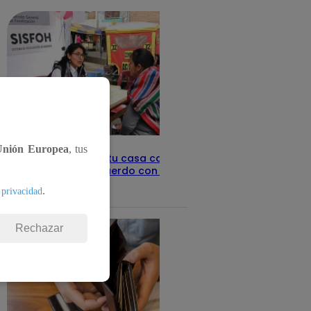
Unión Europea
, tus
Revisa con tu DNI si tu casa califica
como pobre, de acuerdo con el Sisfoh
.
 privacidad
Te ayudo
25 de mayo 2026
Rechazar