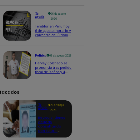
Te
06 de agosto
ayudo
2026
Temblor en Perú hoy,
6 de agosto: horario y
epicentro del último
sismo, según IGP
Política
06 de agosto 2026
Harvey Colchado se
pronuncia tras pedido
fiscal de 9 años y 4
meses de prisión en
su contra
tacados
Te
26 de mayo
ayudo
2025
Revisa si tienes
deudas
consultando
con tu DNI:
aquí los
detalles