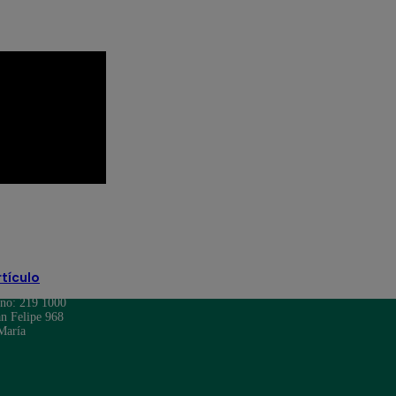
ca Sin Lucas EN VIVO
Pituca Sin Lucas resumen
rtículo
ono: 219 1000
n Felipe 968
María