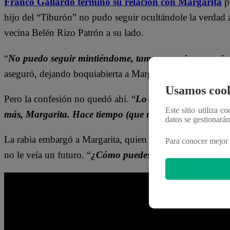
Franco Gallardo terminó su relación con Margarita
p
hijo del “Tiburón” no pudo seguir ocultándole la verdad 
vecina Belén Rizo Patrón a su lado.
“
No puedo seguir mintiéndome, tampoco quiero seguir 
aseguró, dejando boquiabierta a Margarita, quien no podí
Usamos cook
Pero la confesión no quedó ahí. “
Lo siento, pero tenía 
Este sitio utiliza c
más, Margarita. Hace tiempo (que me siento así). Nunc
datos se gestionará
La rabia embargó a Margarita, quien le reclamó por todo e
Para conocer mejor 
no le veía un futuro. “
¿Cómo puedes ser tan malo? ¿Ent