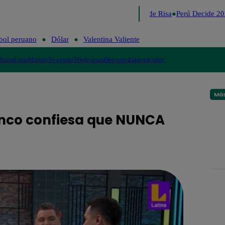
Lo último
Me Caigo de Risa
Perú Decide 202
bol peruano
Dólar
Valentina Valiente
lítica
Lima
Mundo
Te ayudo
Tendencias
Deportes
Espectáculos
Más
ranco confiesa que NUNCA