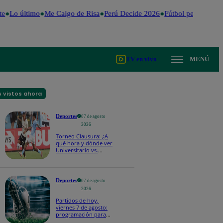
e
Lo último
Me Caigo de Risa
Perú Decide 2026
Fútbol peruano
Dól
TV en vivo
MENÚ
 vistos ahora
Deportes
07 de agosto
2026
Torneo Clausura: ¿A
qué hora y dónde ver
Universitario vs.
Sporting Cristal por la
fecha 4?
Deportes
07 de agosto
2026
Partidos de hoy,
viernes 7 de agosto:
programación para
ver fútbol EN VIVO