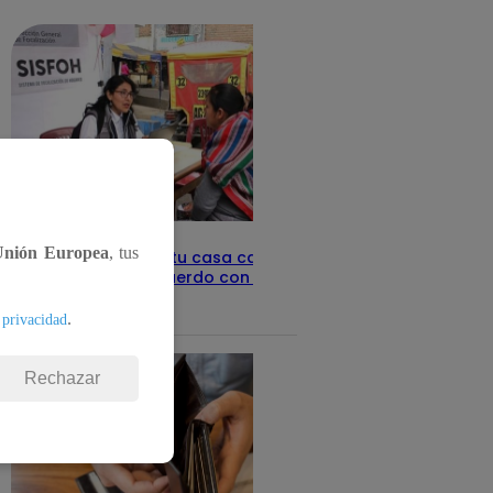
detalles
Unión Europea
, tus
Revisa con tu DNI si tu casa califica
como pobre, de acuerdo con el Sisfoh
Te ayudo
25 de mayo 2026
.
 privacidad
Rechazar