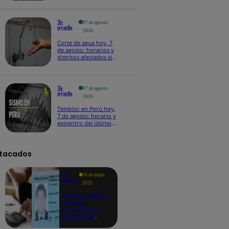
Te
07 de agosto
ayudo
2026
Corte de agua hoy, 7
de agosto: horarios y
distritos afectados sin
el servicio de Sedapal
Te
07 de agosto
ayudo
2026
Temblor en Perú hoy,
7 de agosto: horario y
epicentro del último
sismo, según IGP
tacados
Te
26 de mayo
ayudo
2025
Revisa si tienes
deudas
consultando
con tu DNI:
aquí los