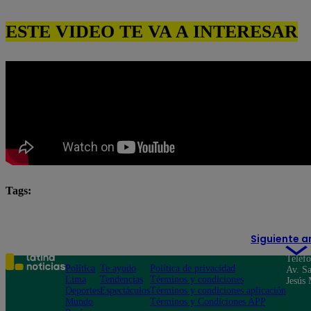
ESTE VIDEO TE VA A INTERESAR
Tags:
Pituca Sin Lucas
pituca sin lucas completo
Pitu
Siguiente a
Teléf
Política
Te ayudo
Política de privacidad
Av. Sa
Lima
Tendencias
Términos y condiciones
Jesús 
Deportes
Espectáculos
Términos y condiciones aplicación
Mundo
Términos y Condiciones APP