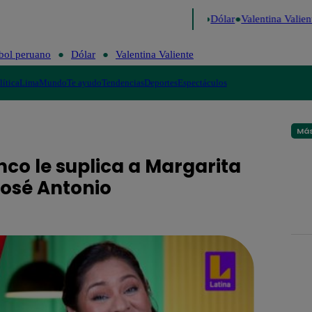
o de Risa
Perú Decide 2026
Fútbol peruano
Dólar
Valentina Valient
bol peruano
Dólar
Valentina Valiente
lítica
Lima
Mundo
Te ayudo
Tendencias
Deportes
Espectáculos
Más
nco le suplica a Margarita
José Antonio