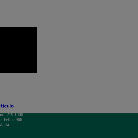
ca Sin Lucas EN VIVO
Pituca Sin Lucas resumen
rtículo
ono: 219 1000
n Felipe 968
María