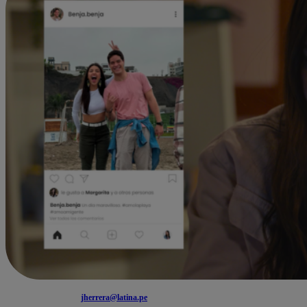
jherrera@latina.pe