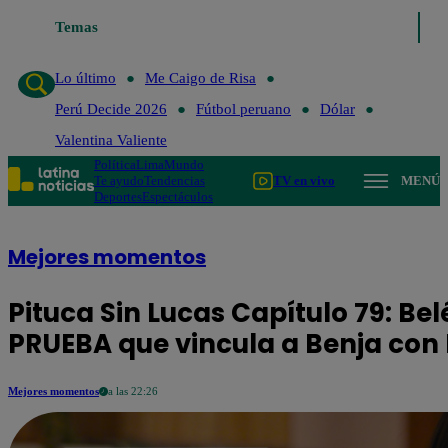
Temas
Lo último
Me Caigo de Ri
Lo último
Me Caigo de Risa
Perú Decide 2026
Fútbol peruano
Dólar
Valentina Valiente
Política
Lima
Mundo
Te ayudo
Tendencias
TV en vivo
MENÚ
Deportes
Espectáculos
Mejores momentos
Pituca Sin Lucas Capítulo 79: Be
PRUEBA que vincula a Benja con
Mejores momentos
a las 22:26