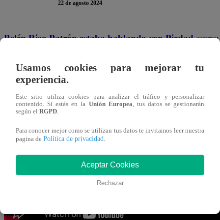
22 de agosto 2024
Belén Rizo Patrón estaba hablando con Piedad
acerca
su papá. Mientras que tocaban el tema, Belén estaba en su c
Usamos cookies para mejorar tu
Benjamín. De pronto
, encontró una foto que no le agra
experiencia.
en la que Benjamín sale con Margarita
Este sitio utiliza cookies para analizar el tráfico y personalizar
contenido. Si estás en la
Unión Europea
, tus datos se gestionarán
“¿Qué? ¿Qué es esto?”,
Belén no podía creer que es lo q
según el
RGPD
.
expresiones porque Picky estaba cerca. Aunque su cara d
Para conocer mejor como se utilizan tus datos te invitamos leer nuestra
no pudo evitar consultar por lo que estaba ocurriendo.
Política de privacidad
pagina de
.
Aceptar Cookies
Rechazar