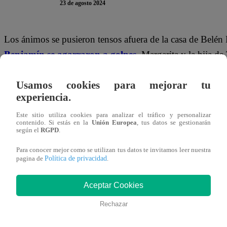
23 de agosto 2024
Los ánimos se pusieron tensos afuera de la casa de Belén
Benjamín se agarraron a golpes.
Margarita y la hija de
comenzó a sacar en cara al hijo de Manuel, que finalm
Usamos cookies para mejorar tu
Belén.
experiencia.
A Belén le disgustaron los comentarios y no dudó en def
Este sitio utiliza cookies para analizar el tráfico y personalizar
contenido. Si estás en la
Unión Europea
, tus datos se gestionarán
una declaración de amor incluida.
“No te vayas a compra
según el
RGPD
.
empezando a querer, pero de Franco estoy enamorada”
Para conocer mejor como se utilizan tus datos te invitamos leer nuestra
Política de privacidad
pagina de
.
Aceptar Cookies
Rechazar