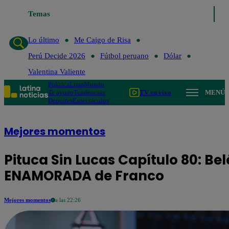
Temas
Lo último
Me Caigo de Risa
Perú
Lo último
Me Caigo de Risa
Perú Decide 2026
Fútbol peruano
Dólar
Valentina Valiente
Política
Lima
Mundo
Te ayudo
Tendencias
TV en vivo
MENÚ
Deportes
Espectáculos
Mejores momentos
Pituca Sin Lucas Capítulo 80: Be
ENAMORADA de Franco
Mejores momentos
a las 22:26