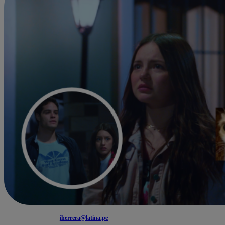
jherrera@latina.pe