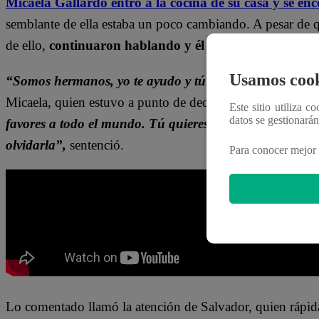
Micaela Gallardo entró a la cocina de su casa y se en
semblante de ella estaba un poco cambiando. A pesar de q
de ello,
continuaron hablando y él me pidió que por f
Usamos cook
“Somos hermanos, yo te ayudo y tú me ayudas a mí”,
e
Micaela, quien estuvo a punto de decirle lo que pasó con
Este sitio utiliza c
datos se gestionará
favores a todo el mundo. Tú quieres que te ayude con Gr
olvidarla”,
sentenció.
Para conocer mejor 
Lo comentado llamó la atención de Salvador, quien rápid