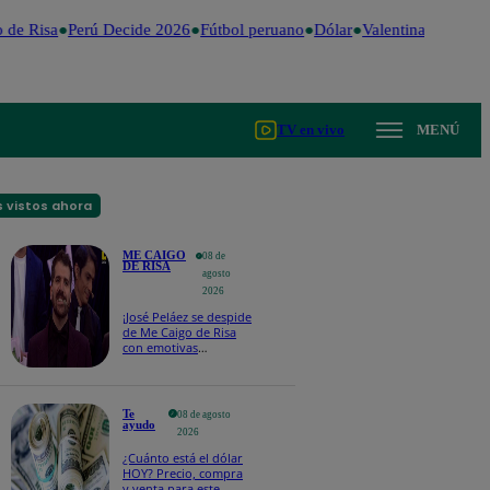
de Risa
Perú Decide 2026
Fútbol peruano
Dólar
Valentina Valiente
TV en vivo
MENÚ
 vistos ahora
ME CAIGO
08 de
DE RISA
agosto
2026
¡José Peláez se despide
de Me Caigo de Risa
con emotivas
palabras: “Lo voy a
extrañar muchísimo”!
Te
08 de agosto
ayudo
2026
¿Cuánto está el dólar
HOY? Precio, compra
y venta para este