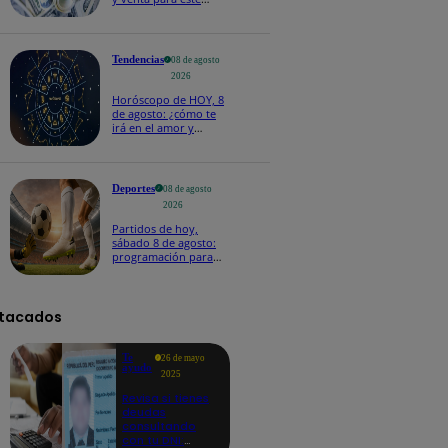
sábado 8 de agosto
Tendencias
08 de agosto
2026
Horóscopo de HOY, 8
de agosto: ¿cómo te
irá en el amor y
trabajo, según la IA?
Deportes
08 de agosto
2026
Partidos de hoy,
sábado 8 de agosto:
programación para
ver fútbol EN VIVO
tacados
Te
26 de mayo
ayudo
2025
Revisa si tienes
deudas
consultando
con tu DNI: