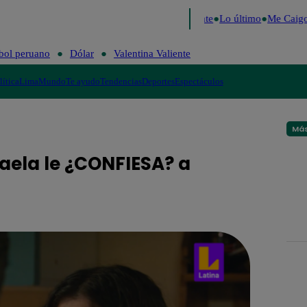
 2026
Fútbol peruano
Dólar
Valentina Valiente
Lo último
Me Caigo 
bol peruano
Dólar
Valentina Valiente
lítica
Lima
Mundo
Te ayudo
Tendencias
Deportes
Espectáculos
Más
caela le ¿CONFIESA? a