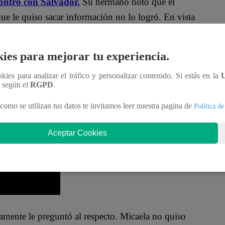
contró con Salvador.
Su hermano notó que el
ue le quiso sacar información no lo logró. En vista
avor lo ayude con Gracia.
ies para mejorar tu experiencia.
xpresó el jovencito. Esto despertó la molestia de
 Felipe.
“No entiendo por qué le tengo que hacer
ookies para analizar el tráfico y personalizar contenido. Si estás en la
n según el
RGPD
.
acia y el estúpido de Felipe me utiliza para
como se utilizan tus datos te invitamos leer nuestra pagina de
Política de
Aceptar Cookies
amente le preguntó al respecto. Micaela no quiso