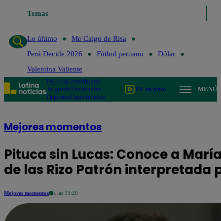
Lo último
Temas
Me Caigo de Risa
Perú Decide 2026
Fútbol peruano
D
Lo último
Me Caigo de Risa
Perú Decide 2026
Fútbol peruano
Dólar
Valentina Valiente
Política
Lima
Mundo
Te ayudo
Tendencias
TV en vivo
MENÚ
Deportes
Espectáculos
Mejores momentos
Pituca sin Lucas: Conoce a Marí
de las Rizo Patrón interpretada
Mejores momentos
a las 13:20