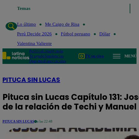
Lo último
Temas
Me Caigo de Risa
Perú Decide 2026
Fútbol peruano
Lo último
Me Caigo de Risa
Perú Decide 2026
Fútbol peruano
Dólar
Valentina Valiente
Política
Lima
Mundo
Te ayudo
Tendencias
TV en vivo
MENÚ
Deportes
Espectáculos
PITUCA SIN LUCAS
Pituca sin Lucas Capítulo 131: J
de la relación de Techi y Manuel
PITUCA SIN LUCAS
a las 22:48