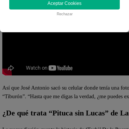
Aceptar Cookies
“Si tú quieres andar con ese marginal es un asunto tuyo, pe
de juicio”, sentenció el hombre. “¿Hasta cuándo vas a se
Rechazar
cosa”, intentó evadirlo la mujer.
Así que José Antonio sacó su celular donde tenía una fot
“Tiburón”. “Hasta que me digas la verdad, ¿me puedes expl
¿De qué trata “Pituca sin Lucas” de La