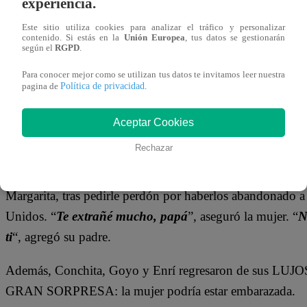
experiencia.
Gallardo), yo no tengo nada que decir. Me va a doler sí,
Este sitio utiliza cookies para analizar el tráfico y personalizar
contenido. Si estás en la
Unión Europea
, tus datos se gestionarán
según el
RGPD
.
Para conocer mejor como se utilizan tus datos te invitamos leer nuestra
Política de privacidad
pagina de
.
Aceptar Cookies
Rechazar
En tanto, don Bernardo ablandó su corazón y se unió en 
Margarita, tras pedirle perdón por haberlos abandonado 
Unidos.
“
Te extrañé mucho, papá
”, aseguró la mujer.
“
ti
“, agregó su padre.
Además, Conchita, Goyo y Enrí regresaron de sus LUJO
GRAN SORPRESA: la mujer podría estar embarazada.