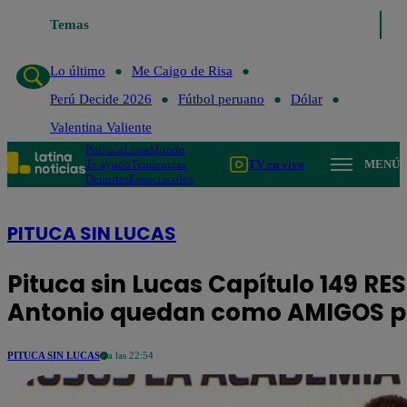
Temas
Lo último
Me Caigo de R
Lo último
Me Caigo de Risa
Perú Decide 2026
Fútbol peruano
Dólar
Valentina Valiente
Política
Lima
Mundo
Te ayudo
Tendencias
TV en vivo
MENÚ
Deportes
Espectáculos
PITUCA SIN LUCAS
Pituca sin Lucas Capítulo 149 RE
Antonio quedan como AMIGOS por
PITUCA SIN LUCAS
a las 22:54