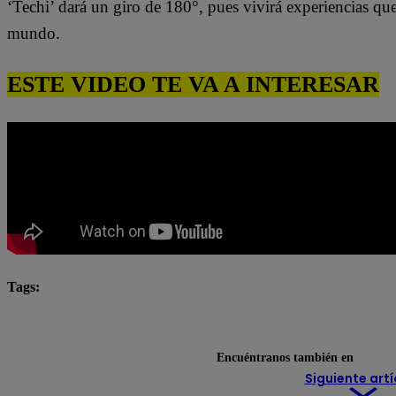
‘Techi’ dará un giro de 180°, pues vivirá experiencias qu
mundo.
ESTE VIDEO TE VA A INTERESAR
Tags:
Pituca Sin Lucas
pituca sin lucas completo
Pitu
Pituca Sin Lucas resumen
Encuéntranos también en
Siguiente artí