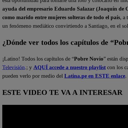
esta oportunidad para tomarle una foto y colocarlo en find
ayuda del empresario Eduardo Salazar (Joaquín de Or
como marido entre mujeres solteras de todo el país
, a
un fenómeno mediático convirtiendo a Santiago, en el sol
¿Dónde ver todos los capítulos de “Po
¡Latino! Todos los capítulos de “
Pobre Novio
” están di
Televisión
.; y
AQUÍ accede a nuestro playlist
con los c
pueden verlo por medio del
Latina.pe en ESTE enlace
.
ESTE VIDEO TE VA A INTERESAR