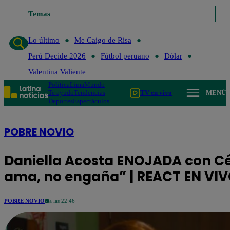
Lo último
Temas
Me Caigo de Risa
Perú Decide 2026
Fútbol peruano
D
Lo último
Me Caigo de Risa
Perú Decide 2026
Fútbol peruano
Dólar
Valentina Valiente
Política
Lima
Mundo
Te ayudo
Tendencias
TV en vivo
MENÚ
Deportes
Espectáculos
POBRE NOVIO
Daniella Acosta ENOJADA con Cés
ama, no engaña” | REACT EN VI
POBRE NOVIO
a las 22:46