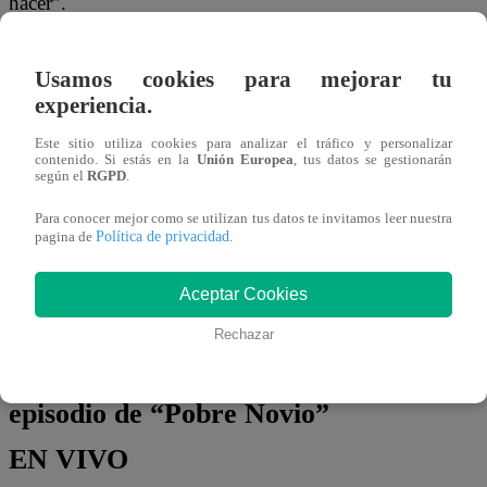
hacer”.
Por su lado, Alicia tomará una importante
Usamos cookies para mejorar tu
decisión: “Lo voy a intentar”.
experiencia.
¡No te pierdas el nuevo episodio de
Este sitio utiliza cookies para analizar el tráfico y personalizar
contenido. Si estás en la
Unión Europea
, tus datos se gestionarán
“Pobre Novio” este viernes,
según el
RGPD
.
inmediatamente después de “El Gran
Para conocer mejor como se utilizan tus datos te invitamos leer nuestra
Política de privacidad
Chef Famosos, Extremo”! ¡Y sigue el
pagina de
.
REACT EN VIVO vía YouTube de Latina
Aceptar Cookies
con Daniella Acosta
!
Rechazar
Mira AQUÍ el nuevo
episodio de “Pobre Novio”
EN VIVO