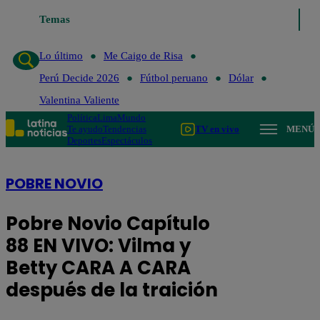
Temas
Lo último
Me Caigo de Risa
Perú Dec
Lo último
Me Caigo de Risa
Perú Decide 2026
Fútbol peruano
Dólar
Valentina Valiente
Política
Lima
Mundo
Te ayudo
Tendencias
TV en vivo
MENÚ
Deportes
Espectáculos
POBRE NOVIO
Pobre Novio Capítulo
88 EN VIVO: Vilma y
Betty CARA A CARA
después de la traición