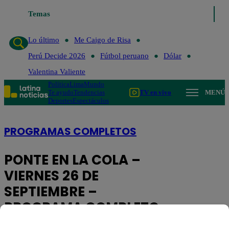
Temas
Lo último
Me Caigo de Risa
Perú Decide
Lo último
Me Caigo de Risa
Perú Decide 2026
Fútbol peruano
Dólar
Valentina Valiente
Política
Lima
Mundo
Te ayudo
Tendencias
TV en vivo
MENÚ
Deportes
Espectáculos
PROGRAMAS COMPLETOS
PONTE EN LA COLA –
VIERNES 26 DE
SEPTIEMBRE –
PROGRAMA COMPLETO