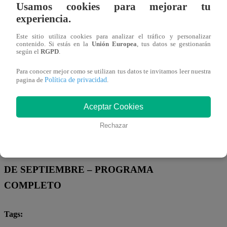
PROGRAMAS COMPLETOS
a las 15:45
Usamos cookies para mejorar tu
experiencia.
Este sitio utiliza cookies para analizar el tráfico y personalizar
contenido. Si estás en la
Unión Europea
, tus datos se gestionarán
según el
RGPD
.
Para conocer mejor como se utilizan tus datos te invitamos leer nuestra
Política de privacidad
pagina de
.
ksandoval@latina.pe
Compartir
Aceptar Cookies
26 de septiembre 2025
Rechazar
PONTE EN LA COLA – VIERNES 26
DE SEPTIEMBRE – PROGRAMA
COMPLETO
Tags: