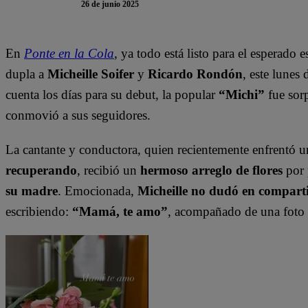
26 de junio 2025
En
Ponte en la Cola
, ya todo está listo para el esperad
dupla a
Micheille Soifer
y
Ricardo Rondón
, este lunes
cuenta los días para su debut, la popular
“Michi”
fue sor
conmovió a sus seguidores.
La cantante y conductora, quien recientemente enfrentó 
recuperando
, recibió un
hermoso arreglo de flores
por 
su madre
. Emocionada,
Micheille no dudó en comparti
escribiendo:
“Mamá, te amo”
, acompañado de una foto d