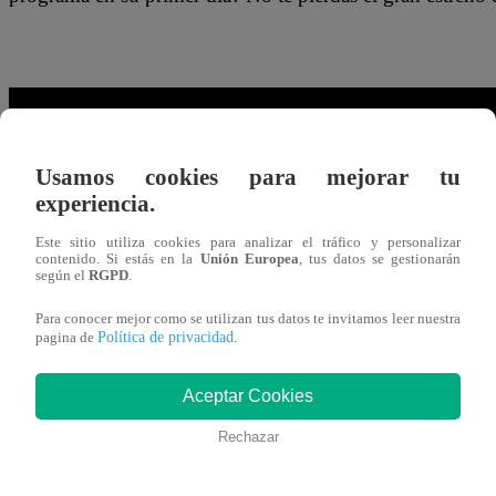
Usamos cookies para mejorar tu
experiencia.
Este sitio utiliza cookies para analizar el tráfico y personalizar
contenido. Si estás en la
Unión Europea
, tus datos se gestionarán
según el
RGPD
.
¿Cuándo y a qué hora se estrenará “Pon
Para conocer mejor como se utilizan tus datos te invitamos leer nuestra
Política de privacidad
pagina de
.
Soifer y Ricardo Rondón?
Aceptar Cookies
La
NUEVA fecha de estreno
para el nuevo programa de 
Rechazar
por
Micheille Soifer y Ricardo Rondón
, será el próxi