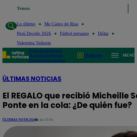
Temas
Lo último
Me Caigo de Risa
Perú Decide 2026
Lo último
Me Caigo de Risa
Perú Decide 2026
Fútbol peruano
Dólar
Valentina Valiente
Política
Lima
Mundo
Te ayudo
Tendencias
TV en vivo
MENÚ
Deportes
Espectáculos
ÚLTIMAS NOTICIAS
El REGALO que recibió Micheille S
Ponte en la cola: ¿De quién fue?
ÚLTIMAS NOTICIAS
a las 13:54