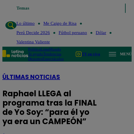
Temas
Lo último
Me Caigo de Risa
Perú
Lo último
Me Caigo de Risa
Perú Decide 2026
Fútbol peruano
Dólar
Valentina Valiente
Política
Lima
Mundo
Te ayudo
Tendencias
TV en vivo
MENÚ
Deportes
Espectáculos
ÚLTIMAS NOTICIAS
Raphael LLEGA al
programa tras la FINAL
de Yo Soy: “para él yo
ya era un CAMPEÓN”