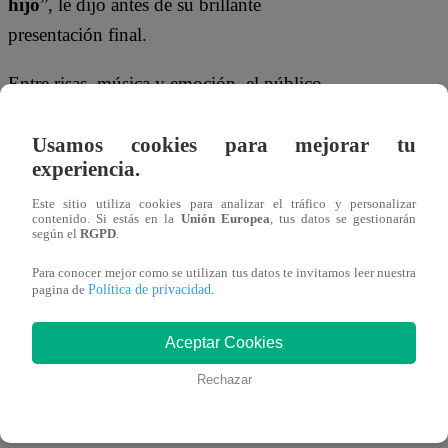
hijo
”, le dijo antes de su brillante
presentación final.
Entre risas, música y emoción, el público
revivió los momentos más memorables
de la gala, desde su interpretación
Usamos cookies para mejorar tu
experiencia.
impecable de
“Como yo te amo”
hasta
su conmovedora confesión: “
Dios me dio
Este sitio utiliza cookies para analizar el tráfico y personalizar
contenido. Si estás en la
Unión Europea
, tus datos se gestionarán
el regalo más grande: mi pequeño
según el
RGPD
.
Bastian
”. Su historia familiar y su
Para conocer mejor como se utilizan tus datos te invitamos leer nuestra
Política de privacidad
entrega sobre el escenario demostraron
pagina de
.
que, aunque quedó en segundo lugar,
Aceptar Cookies
Josué Rivaldo
se ganó el corazón del
Rechazar
público.
¿Será este solo el inicio de la carrera