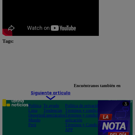
Tags:
en vivo
Latina
Latina Televisión
Micheille Soifer
Ponte en la cola
Ricardo Rondón
televisión
Encuéntranos también en
Siguiente artículo
Teléfono: 219
X
Política
Te ayudo
Política de privacidad
1000
Lima
Tendencias
Términos y condiciones
Av. San
Deportes
Espectáculos
Términos y condiciones
Felipe 968
Mundo
aplicación
Jesús María
Perú
Términos y Condiciones
APP