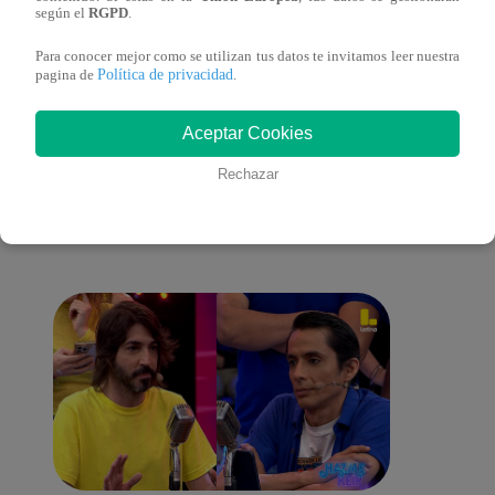
(online y español)
(onli
según el
RGPD
.
Para conocer mejor como se utilizan tus datos te invitamos leer nuestra
Política de privacidad
pagina de
.
También te puede
Aceptar Cookies
Rechazar
interesar