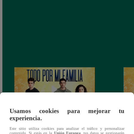
Usamos cookies para mejorar tu
experiencia.
Todo por mi familia, Sábado 13 de
Todo 
Este sitio utiliza cookies para analizar el tráfico y personalizar
diciembre – capítulo 162, completo
dicie
contenido. Si estás en la
Unión Europea
, tus datos se gestionarán