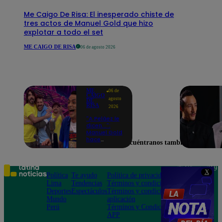
Me Caigo De Risa: El inesperado chiste de
tres actos de Manuel Gold que hizo
explotar a todo el set
ME CAIGO DE RISA
06 de agosto 2026
ME
06 de
CAIGO
agosto
DE
RISA
2026
"A Peláez le
dicen...":
Manuel Gold
hace
Encuéntranos también en
explotar de
risa a Julio
Díaz antes
de contar el
Teléfono: 219
X
chiste
Política
Te ayudo
Política de privacidad
1000
Lima
Tendencias
Términos y condiciones
Av. San
Deportes
Espectáculos
Términos y condiciones
Felipe 968
Mundo
aplicación
Jesús María
Perú
Términos y Condiciones
APP