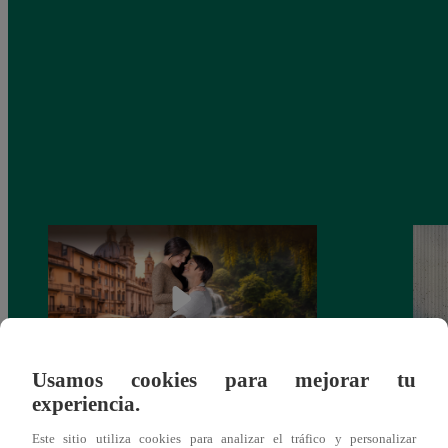
Usamos cookies para mejorar tu
experiencia.
Latina estrenará el 28 de abril “Mi vida
Dos e
eres tú”: una historia de cartas y amor que
capít
Este sitio utiliza cookies para analizar el tráfico y personalizar