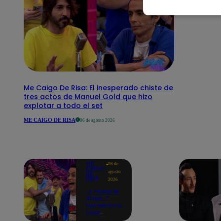
Me Caigo De Risa: El inesperado chiste de
tres actos de Manuel Gold que hizo
explotar a todo el set
ME CAIGO DE RISA
06 de agosto 2026
ME
06 de
CAIGO
agosto
DE
RISA
2026
"A Peláez le
dicen...":
Manuel Gold
hace
explotar de