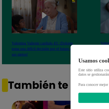
Valentina Valiente capítulo 43: ¡Dolores
Valen
toma una difícil decisión por el futuro de
despi
sus nietos!
Usamos cook
Este sitio utiliza c
datos se gestionará
También te puede i
Para conocer mejor 