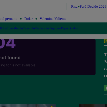
Lo último
Me Caigo de Risa
Perú Decide 2026
bol peruano
Dólar
Valentina Valiente
lítica
Lima
Mundo
Te ayudo
Tendencias
Deportes
Espectáculos
T
M
c
(