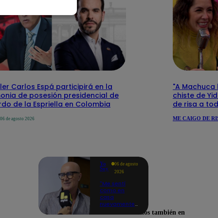
ler Carlos Espá participirá en la
"A Machuca le
onia de posesión presidencial de
chiste de Yi
do de la Espriella en Colombia
de risa a to
ME CAIGO DE RI
06 de agosto 2026
Yo
06 de agosto
Soy
2026
"Me sentí
como en
casa
nuevamente":
Cachín
Encuéntranos también en
emocionado