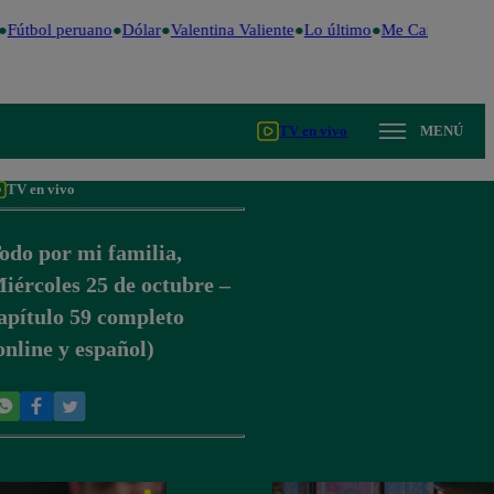
Fútbol peruano
Dólar
Valentina Valiente
Lo último
Me Caigo de Ris
TV en vivo
MENÚ
TV en vivo
odo por mi familia,
iércoles 25 de octubre –
apítulo 59 completo
online y español)