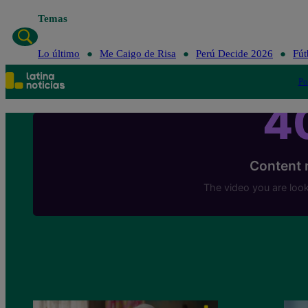
Temas
Lo último
Me Caigo de Risa
Perú Decide 2026
Fút
Po