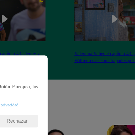
 capítulo 43: ¡Jenny y
Valentina Valiente capítulo 43: 
gocio tras tenso
Wilfredo casi son atrapados por
Unión Europea
, tus
.
 privacidad
Rechazar