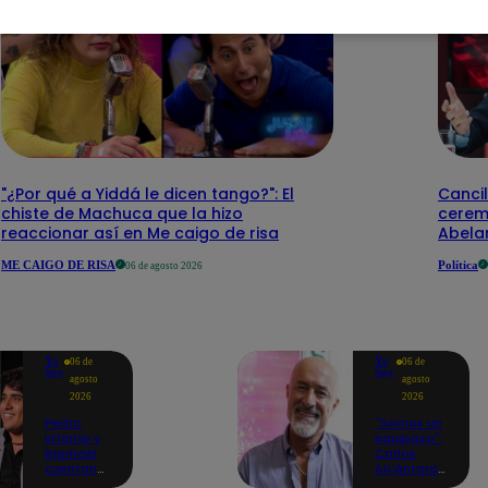
"¿Por qué a Yiddá le dicen tango?": El
Cancil
chiste de Machuca que la hizo
cerem
reaccionar así en Me caigo de risa
Abelar
ME CAIGO DE RISA
Política
06 de agosto 2026
Yo
Yo
06 de
06 de
Soy
Soy
agosto
agosto
2026
2026
Pedro
"Somos un
Infante y
equipazo":
Raphael
Carlos
cuentan
Alcántara
cómo Yo
adelanta