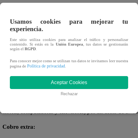
Plan Básico:
Usamos cookies para mejorar tu
Este cuenta con un costo de S/ 24,90 y reproduce conteni
experiencia.
dicha versión no podrás ver en HD, ni full HD y solo se c
Este sitio utiliza cookies para analizar el tráfico y personalizar
contenido. Si estás en la
Unión Europea
, tus datos se gestionarán
Plan Estándar:
según el
RGPD
.
Para conocer mejor como se utilizan tus datos te invitamos leer nuestra
Por el valor de S/ 34,90 mensuales puedes conectarte hast
Política de privacidad
pagina de
.
televisores en resolución 1080p (HD).
Aceptar Cookies
Plan Premium:
Rechazar
El último, y quizá el más solicitado por muchos, Premiun 
tablets, computadoras y televisores) por un costo de S/
Cobro extra: