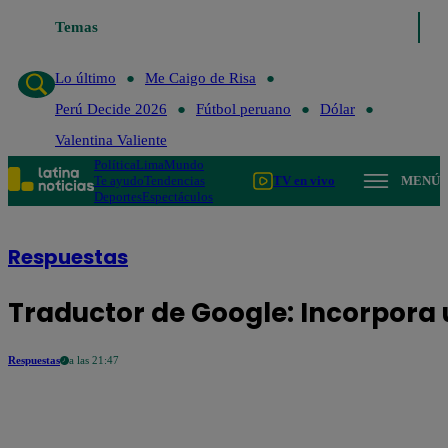
Temas
Lo último
Me Caigo de Risa
Lo último
Me Caigo de Risa
Perú Decide 2026
Fútbol peruano
Dólar
Valentina Valiente
Política
Lima
Mundo
Te ayudo
Tendencias
TV en vivo
MENÚ
Deportes
Espectáculos
Respuestas
Traductor de Google: Incorpora
Respuestas
a las 21:47