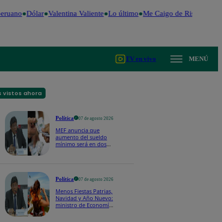
eruano
Dólar
Valentina Valiente
Lo último
Me Caigo de Risa
Perú D
TV en vivo
MENÚ
 vistos ahora
Política
07 de agosto 2026
MEF anuncia que
aumento del sueldo
mínimo será en dos
etapas: "El primero,
posiblemente, de S/
100 y el otro de S/ 70"
Política
07 de agosto 2026
Menos Fiestas Patrias,
Navidad y Año Nuevo:
ministro de Economía
anuncia que se
moverán los feriados