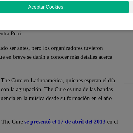
Aceptar Cookies
bert Smith, dio a conocer a través de su cuenta de
ira musical “Shows Of A Lost World 2023″. El tour
entra Perú.
udo ser antes, pero los organizadores tuvieron
ue en breve se darán a conocer más detalles acerca
e The Cure en Latinoamérica, quienes esperan el día
s con la agrupación. The Cure es una de las bandas
fluencia en la música desde su formación en el año
s. The Cure
se presentó el 17 de abril del 2013
en el