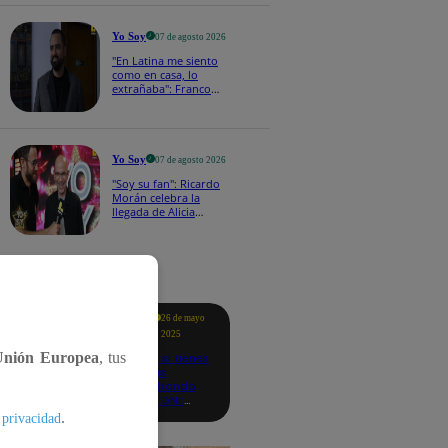
a los viernes
Yo Soy
07 de agosto 2026
"En Latina me siento
como en casa, lo
extrañaba": Franco
Cabrera emocionado
por estreno de Yo Soy
2026
Yo Soy
07 de agosto 2026
"Soy su fan": Ricardo
Morán celebra la
llegada de Alicia
Mercado a Yo Soy
2026
tacados
Te
26 de mayo
ayudo
2025
Unión Europea
, tus
Revisa si tienes
deudas
consultando
con tu DNI:
aquí los
.
 privacidad
detalles