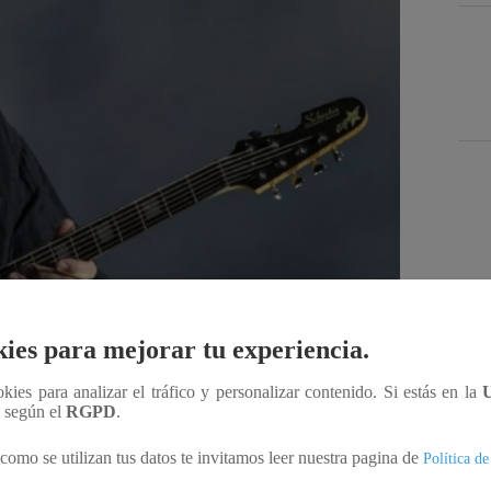
Des
ies para mejorar tu experiencia.
Compartir
ookies para analizar el tráfico y personalizar contenido. Si estás en la
n según el
RGPD
.
como se utilizan tus datos te invitamos leer nuestra pagina de
t Smith anunció gira por Latinoamérica en la cual
Política de