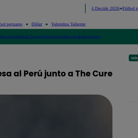
Lo último
Me Caigo de Risa
Perú Decide 2026
Fútbol p
bol peruano
Dólar
Valentina Valiente
lítica
Lima
Mundo
Te ayudo
Tendencias
Deportes
Espectáculos
Más
sa al Perú junto a The Cure