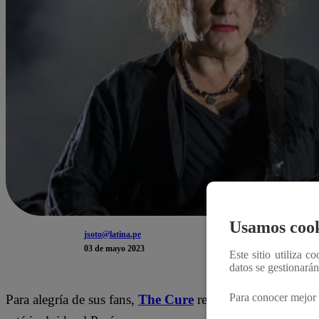
Usamos cook
jsoto@latina.pe
03 de mayo 2023
Este sitio utiliza c
datos se gestionará
Para conocer mejor 
Para alegría de sus fans,
The Cure
regresa al Perú. Rober