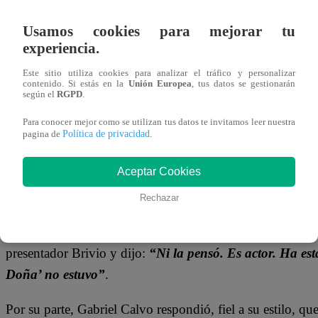
26 de agosto 2023
Usamos cookies para mejorar tu
experiencia.
Este sábado 26 de agosto, se transmitió una nueva edició
Este sitio utiliza cookies para analizar el tráfico y personalizar
reúne a las familias peruanas. El actor
Gabriel Calvo
lleg
contenido. Si estás en la
Unión Europea
, tus datos se gestionarán
según el
RGPD
.
ganarse el auto 0 kilómetros. Y, gracias a su amplio cono
punto en el juego ‘desactívame’.
Para conocer mejor como se utilizan tus datos te invitamos leer nuestra
Política de privacidad
pagina de
.
Mathias Brivio hizo la pregunta de
“¿Cuál de las siguien
Aceptar Cookies
opciones se mencionaron: “La Rica Vicky”, “La Doña”, 
“Torbellino” y “La Pre”.
Rechazar
El actor no lo dudó y escogió “La Doña”. La rapidez con 
presentador Brivio y dijo:
“Ni la pensó. Es actor. Ha est
Doña’ no estuvo”
.
Por su parte, Gabriel Calvo respondió, fiel a su estilo, qu