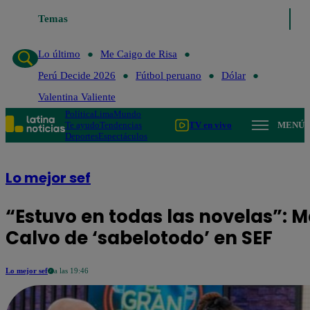
Temas
Lo último
Me Caigo de Risa
Perú Decide 20
Lo último
Me Caigo de Risa
Perú Decide 2026
Fútbol peruano
Dólar
Valentina Valiente
Política
Lima
Mundo
Te ayudo
Tendencias
TV en vivo
MENÚ
Deportes
Espectáculos
Lo mejor sef
“Estuvo en todas las novelas”: Ma
Calvo de ‘sabelotodo’ en SEF
Lo mejor sef
a las 19:46