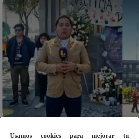
Usamos cookies para mejorar tu
dleonardo@latina.pe