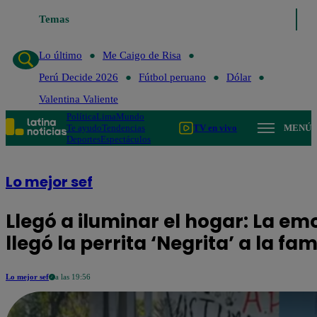
Temas
Lo último
Me Caigo de Risa
Lo último
Me Caigo de Risa
Perú Decide 2026
Fútbol peruano
Dólar
Valentina Valiente
Política
Lima
Mundo
Te ayudo
Tendencias
TV en vivo
MENÚ
Deportes
Espectáculos
Lo mejor sef
Llegó a iluminar el hogar: La em
llegó la perrita ‘Negrita’ a la fa
Lo mejor sef
a las 19:56