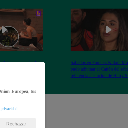
as Brivio comparó a la
Sábados en Familia: Kukuli Mo
 Stewart con Gene
pudo adivinar el Cañón del sabe
| Sábados en Familia
referencia a canción de Harry S
Unión Europea
, tus
.
 privacidad
Rechazar