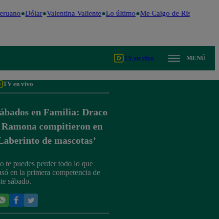
eruano
Dólar
Valentina Valiente
Lo último
Me Caigo de Risa
Perú D
TV en vivo
MENÚ
TV en vivo
ábados en Familia: Draco
 Ramona compitieron en
Laberinto de mascotas’
o te puedes perder todo lo que
asó en la primera competencia de
ste sábado.