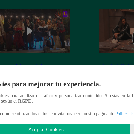
 el auto 0 km para la Familia
¡Igualitos!: Mathí
edo quedó en manos de Leslie
mascota de Leslie
rt: ¿Cómo le fue a la actriz en juego
Simmons de KISS 
ies para mejorar tu experiencia.
 de Sábados en Familia?
ookies para analizar el tráfico y personalizar contenido. Si estás en la
n según el
RGPD
.
como se utilizan tus datos te invitamos leer nuestra pagina de
Política de
nteresar
Aceptar Cookies