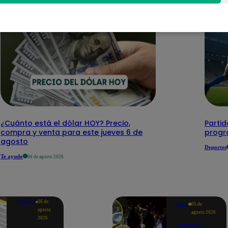
¿Cuánto está el dólar HOY? Precio,
Partid
compra y venta para este jueves 6 de
progr
agosto
Deportes
Te ayudo
06 de agosto 2026
Política
06 de
Perú
05 de
agosto
agosto 2026
2026
Ordenan