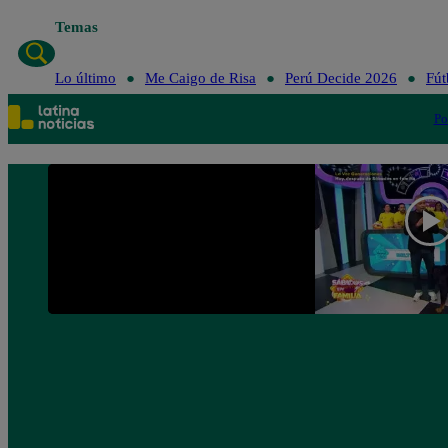
Temas
Lo último
Me Caigo de Risa
Perú Decide 2026
Fút
Po