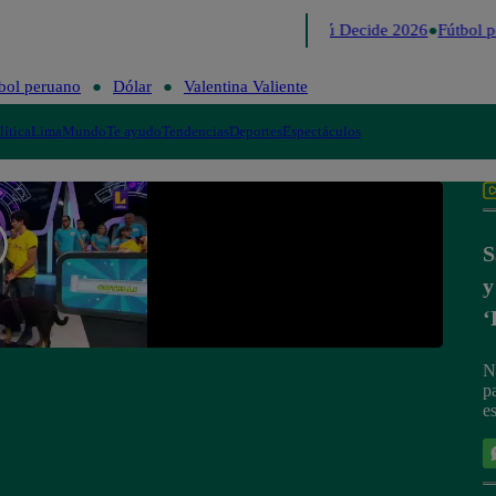
Lo último
Me Caigo de Risa
Perú Decide 2026
Fútbol p
bol peruano
Dólar
Valentina Valiente
lítica
Lima
Mundo
Te ayudo
Tendencias
Deportes
Espectáculos
S
y
‘
N
p
e