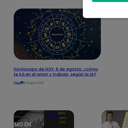
Horóscopo de HOY, 6 de agosto: ¿cómo
te irá en el amor y trabajo, según la IA?
Viral
06 de agosto 2026
Te
06 de
ayudo
agosto
2026