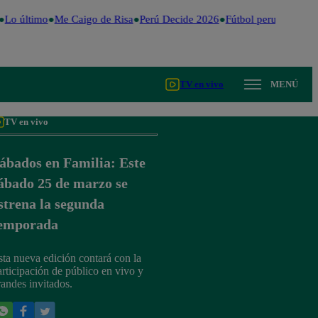
Lo último
Me Caigo de Risa
Perú Decide 2026
Fútbol peruano
Dóla
TV en vivo
MENÚ
TV en vivo
ábados en Familia: Este
ábado 25 de marzo se
strena la segunda
emporada
sta nueva edición contará con la
articipación de público en vivo y
randes invitados.