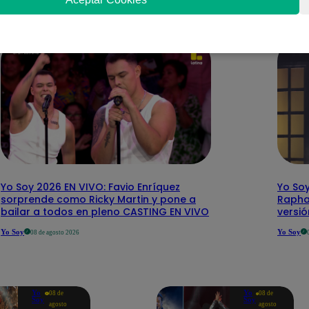
Yo Soy 2026 EN VIVO: Favio Enríquez
Yo Soy
sorprende como Ricky Martin y pone a
Rapha
bailar a todos en pleno CASTING EN VIVO
versi
Yo Soy
Yo Soy
08 de agosto 2026
Yo
Yo
08 de
08 de
Soy
Soy
agosto
agosto