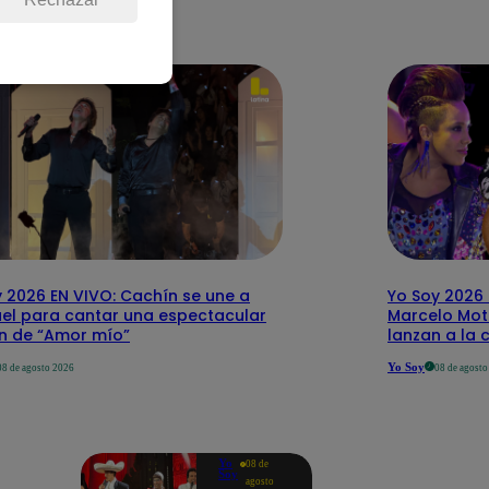
 2026 EN VIVO: Cachín se une a
Yo Soy 2026 
el para cantar una espectacular
Marcelo Mott
ón de “Amor mío”
lanzan a la 
Yo Soy
08 de agosto 2026
08 de agost
Yo
08 de
Soy
agosto