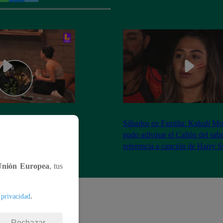
as Brivio comparó a la
Sábados en Familia: Kukuli Mo
 Stewart con Gene
pudo adivinar el Cañón del sabe
| Sábados en Familia
referencia a canción de Harry S
Unión Europea
, tus
.
 privacidad
Rechazar