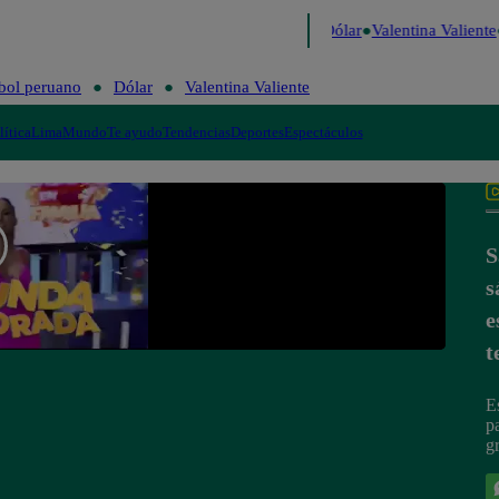
 de Risa
Perú Decide 2026
Fútbol peruano
Dólar
Valentina Valiente
bol peruano
Dólar
Valentina Valiente
lítica
Lima
Mundo
Te ayudo
Tendencias
Deportes
Espectáculos
S
s
e
t
E
p
g