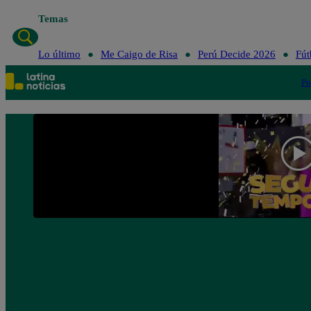
Temas
Lo último
Me Caigo
Lo último
Me Caigo de Risa
Perú Decide 2026
Fút
Po