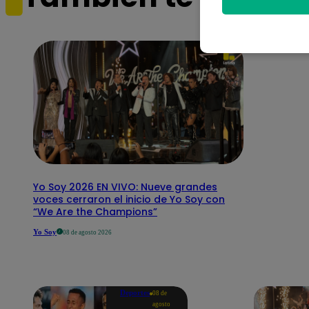
Yo Soy 2026 EN VIVO: Nueve grandes
voces cerraron el inicio de Yo Soy con
“We Are the Champions”
Yo Soy
08 de agosto 2026
Deportes
08 de
agosto