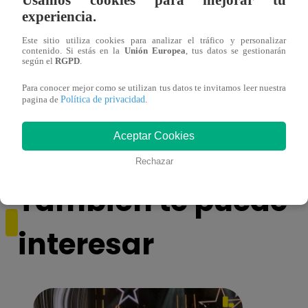
experiencia.
Este sitio utiliza cookies para analizar el tráfico y personalizar
contenido. Si estás en la
Unión Europea
, tus datos se gestionarán
según el
RGPD
.
Sábados en Familia PROGRAMA
Ganar
COMPLETO: Sábado 13 de enero |
Escob
Para conocer mejor como se utilizan tus datos te invitamos leer nuestra
LATINA
Stewa
Política de privacidad
pagina de
.
final
Aceptar Cookies
Rechazar
También te puede
interesar