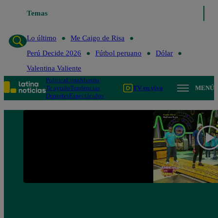
Temas
Lo último
Me Caigo de 
Lo último
Me Caigo de Risa
Perú Decide 2026
Fútbol peruano
Dólar
Valentina Valiente
Política
Lima
Mundo
Te ayudo
Tendencias
TV en vivo
MENÚ
Deportes
Espectáculos