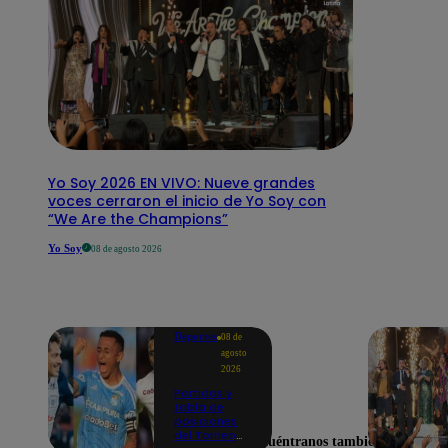
Yo Soy 2026 EN VIVO: Nueve grandes
voces cerraron el inicio de Yo Soy con
“We Are the Champions”
Yo Soy
08 de agosto 2026
Deportes
08 de
agosto
2026
Partidos y
tabla de
posiciones
del Torneo
Encuéntranos también en