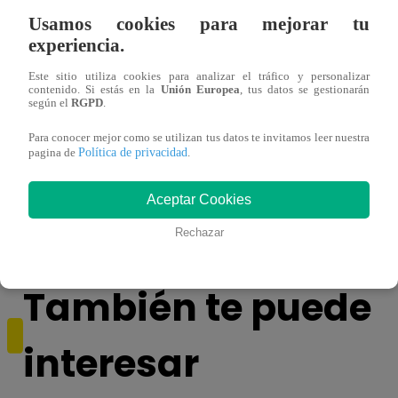
Usamos cookies para mejorar tu
experiencia.
Este sitio utiliza cookies para analizar el tráfico y personalizar
contenido. Si estás en la
Unión Europea
, tus datos se gestionarán
según el
RGPD
.
Sábados en Familia PROGRAMA
Ganar
Para conocer mejor como se utilizan tus datos te invitamos leer nuestra
Política de privacidad
pagina de
.
COMPLETO: Sábado 13 de enero |
Escob
LATINA
Stewa
final
Aceptar Cookies
Rechazar
También te puede
interesar