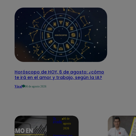
Horóscopo de HOY, 6 de agosto: ¿cómo
te irá en el amor y trabajo, según la IA?
Viral
06 de agosto 2026
Te
06 de
ayudo
agosto
2026
Temblor en