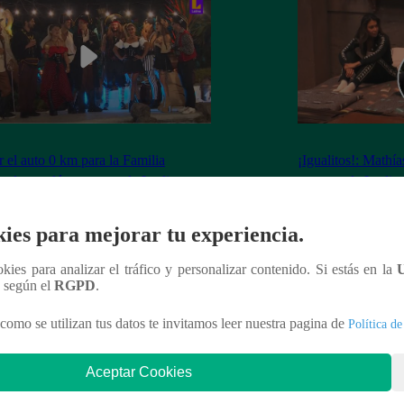
 el auto 0 km para la Familia
¡Igualitos!: Mathí
edo quedó en manos de Leslie
mascota de Leslie
rt: ¿Cómo le fue a la actriz en juego
Simmons de KISS 
 de Sábados en Familia?
ies para mejorar tu experiencia.
ookies para analizar el tráfico y personalizar contenido. Si estás en la
n según el
RGPD
.
nteresar
como se utilizan tus datos te invitamos leer nuestra pagina de
Política de
Aceptar Cookies