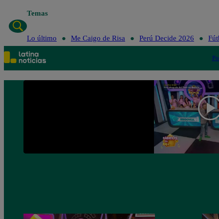
Temas
Lo úl
Lo último
Me Caigo de Risa
Perú Decide 2026
Fút
Po