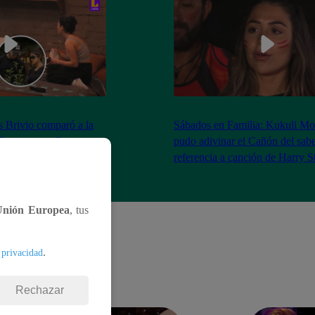
as Brivio comparó a la
Sábados en Familia: Kukuli Mo
 Stewart con Gene
pudo adivinar el Cañón del sabe
| Sábados en Familia
referencia a canción de Harry S
Unión Europea
, tus
.
 privacidad
Rechazar