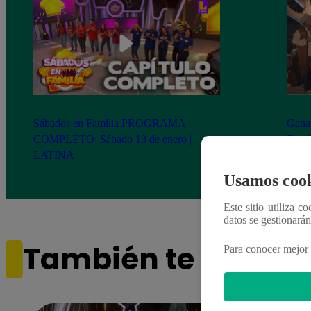
Sábados en Familia PROGRAMA
Ganar
COMPLETO: Sábado 13 de enero |
Escob
LATINA
Stewa
final
Usamos cook
Este sitio utiliza c
datos se gestionará
También te puede i
Para conocer mejor 