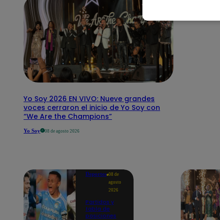
Yo Soy 2026 EN VIVO: Nueve grandes
voces cerraron el inicio de Yo Soy con
“We Are the Champions”
Yo Soy
08 de agosto 2026
Deportes
08 de
agosto
2026
Partidos y
tabla de
posiciones