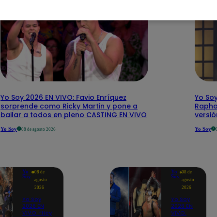
Yo Soy 2026 EN VIVO: Favio Enríquez
Yo Soy
sorprende como Ricky Martin y pone a
Rapha
bailar a todos en pleno CASTING EN VIVO
versi
Yo Soy
Yo Soy
08 de agosto 2026
Yo
Yo
08 de
08 de
Soy
Soy
agosto
agosto
2026
2026
Yo Soy
Yo Soy
2026 EN
2026 EN
VIVO: “Hey
VIVO: