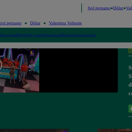
timo
Me Caigo de Risa
Perú Decide 2026
Fútbol peruano
Dólar
Vale
bol peruano
Dólar
Valentina Valiente
lítica
Lima
Mundo
Te ayudo
Tendencias
Deportes
Espectáculos
S
S
d
c