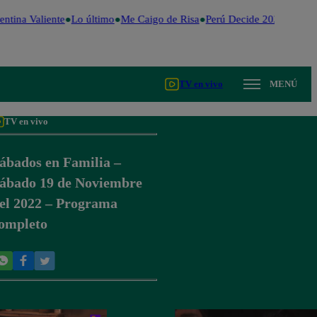
ntina Valiente
Lo último
Me Caigo de Risa
Perú Decide 2026
Fútbol
TV en vivo
MENÚ
TV en vivo
ábados en Familia –
ábado 19 de Noviembre
el 2022 – Programa
ompleto