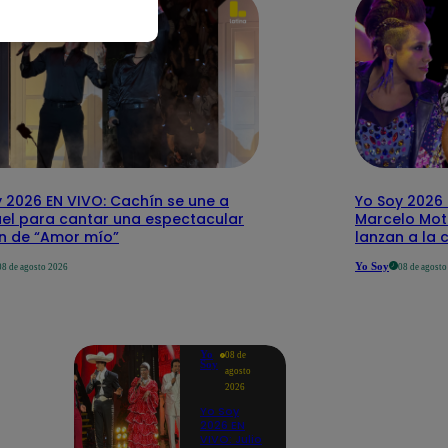
 2026 EN VIVO: Cachín se une a
Yo Soy 2026 
el para cantar una espectacular
Marcelo Mott
ón de “Amor mío”
lanzan a la 
Yo Soy
08 de agosto 2026
08 de agost
Yo
08 de
Soy
agosto
2026
Yo Soy
2026 EN
VIVO: Julio