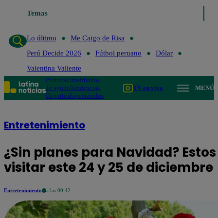
Lo último
Temas
Me Caigo de Risa
Perú Decide 2026
Fútbol peruano
Lo último
Me Caigo de Risa
Perú Decide 2026
Fútbol peruano
Dólar
Valentina Valiente
Política
Lima
Mundo
Te ayudo
Tendencias
TV en vivo
MENÚ
Deportes
Espectáculos
Entretenimiento
¿Sin planes para Navidad? Estos
visitar este 24 y 25 de diciembre
Entretenimiento
a las 00:42