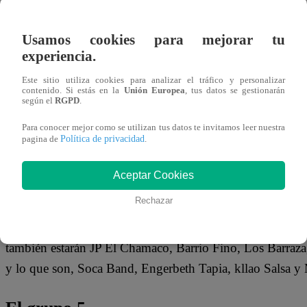
24 de diciembre 2022
Usamos cookies para mejorar tu
Ya no hay restricciones por la COVID-19, así que todos pu
experiencia.
shows o eventos
navideños
. Si todavía no tienes planes p
Este sitio utiliza cookies para analizar el tráfico y personalizar
contenido. Si estás en la
Unión Europea
, tus datos se gestionarán
a continuación:
según el
RGPD
.
Para conocer mejor como se utilizan tus datos te invitamos leer nuestra
Salsa en la cancha- 25 de diciembre
Política de privacidad
pagina de
.
La fiesta estará a cargo de la popular cantante Brunella T
Aceptar Cookies
Cardano, el cual está ubicado en la avenida Antúnez de 
Rechazar
El evento se llama “Navidad en la cancha” e iniciará a las
también estarán JP El Chamaco, Barrio Fino, Los Barraza
y lo que son, Soca Band, Engerbeth Tapia, kllao Salsa y 