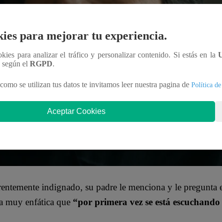
ies para mejorar tu experiencia.
ookies para analizar el tráfico y personalizar contenido. Si estás en la
n según el
RGPD
.
como se utilizan tus datos te invitamos leer nuestra pagina de
Política de
Aceptar Cookies
parentemente indignado, su padre le menciona y le pregunta
ra muy enfática que
“por primera vez se está escuchando 