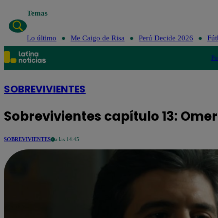
Temas
L
Lo último
Me Caigo de Risa
Perú Decide 2026
Fút
Po
SOBREVIVIENTES
Sobrevivientes capítulo 13: Omer
SOBREVIVIENTES
a las 14:45