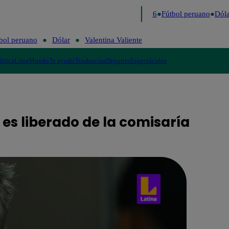
o último
Me Caigo de Risa
Perú Decide 2026
Fútbol peruano
Dólar
bol peruano
Dólar
Valentina Valiente
lítica
Lima
Mundo
Te ayudo
Tendencias
Deportes
Espectáculos
 es liberado de la comisaría