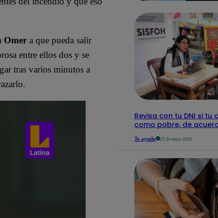
entes del incendio y que eso
detalles
 a
Omer
a que pueda salir
rosa entre ellos dos y se
gar tras varios minutos a
azarlo.
Revisa con tu DNI si tu 
como pobre, de acuerd
Te ayudo
25 de mayo 2026