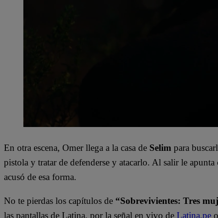
En otra escena, Omer llega a la casa de
Selim
para buscarl
pistola y tratar de defenderse y atacarlo. Al salir le apun
acusó de esa forma.
No te pierdas los capítulos de
“Sobrevivientes: Tres muj
las pantallas de Latina, por la señal en vivo de
Latina.pe
o