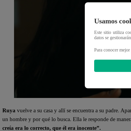
Usamos cook
Este sitio utiliza c
datos se gestionará
Para conocer mejor 
Ruya
vuelve a su casa y allí se encuentra a su padre. A
un hombre y por qué lo busca. Ella le responde de mane
creía era lo correcto, que él era inocente”.