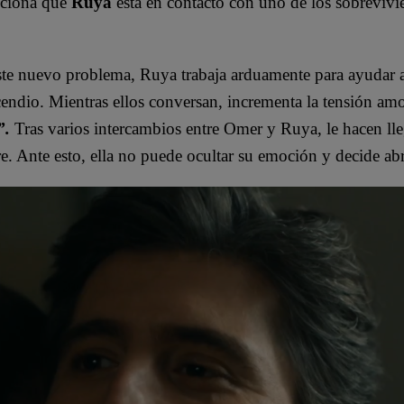
enciona que
Ruya
está en contacto con uno de los sobrevivi
 este nuevo problema, Ruya trabaja arduamente para ayudar
cendio. Mientras ellos conversan, incrementa la tensión amo
”.
Tras varios intercambios entre Omer y Ruya, le hacen lle
e. Ante esto, ella no puede ocultar su emoción y decide abr