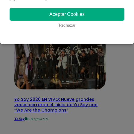
interesar
Aceptar Cookies
Rechazar
Yo Soy 2026 EN VIVO: Nueve grandes
voces cerraron el inicio de Yo Soy con
“We Are the Champions”
Yo Soy
08 de agosto 2026