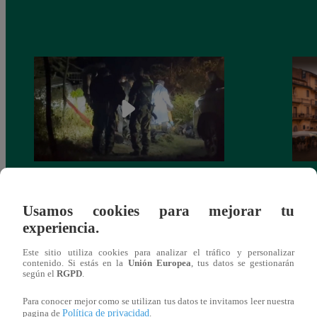
Tragedia en el Vraem: Sobreviviente a
Latin
intervención dio negativo en examen de
eres 
Usamos cookies para mejorar tu
drogas
lo ca
experiencia.
Este sitio utiliza cookies para analizar el tráfico y personalizar
contenido. Si estás en la
Unión Europea
, tus datos se gestionarán
según el
RGPD
.
También te puede
Para conocer mejor como se utilizan tus datos te invitamos leer nuestra
Política de privacidad
pagina de
.