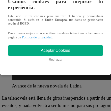
Usamos cookies para mejorar tu
24 de julio 2023
experiencia.
Este sitio utiliza cookies para analizar el tráfico y personalizar
“Sobrevivientes”
debutará en nuestro país, presentando l
contenido. Si estás en la
Unión Europea
, tus datos se gestionarán
según el
RGPD
.
para siempre a partir de un incendio. A pesar de este contr
Para conocer mejor como se utilizan tus datos te invitamos leer nuestra
pasado de violencia, dolor y pérdida para empoderarse y d
Política de privacidad
pagina de
.
Aceptar Cookies
Rechazar
Avance de la nueva novela de Latina
La telenovela está llena de giros inesperados a partir de 
eventos, y nada volverá a ser lo mismo para sus protagon