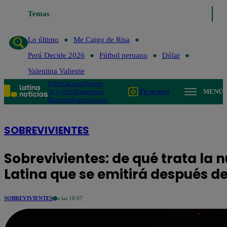
Temas
Lo último
Me Caigo de Risa
Perú Decide 20
Lo último
Me Caigo de Risa
Perú Decide 2026
Fútbol peruano
Dólar
Valentina Valiente
Política
Lima
Mundo
Te ayudo
Tendencias
TV en vivo
MENÚ
Deportes
Espectáculos
SOBREVIVIENTES
Sobrevivientes: de qué trata la 
Latina que se emitirá después d
SOBREVIVIENTES
a las 16:07