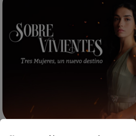
dleonardo@latina.pe