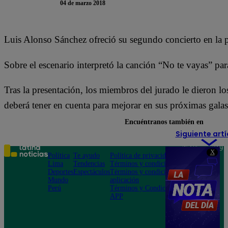
04 de marzo 2018
Luis Alonso Sánchez ofreció su segundo concierto en la 
Sobre el escenario interpretó la canción “No te vayas” par
Tras la presentación, los miembros del jurado le dieron 
deberá tener en cuenta para mejorar en sus próximas galas
Encuéntranos también en
Siguiente artí
Teléfono: 219
X
Política
Te ayudo
Política de privacidad
1000
Lima
Tendencias
Términos y condiciones
Av. San
Deportes
Espectáculos
Términos y condiciones
Felipe 968
Mundo
aplicación
Jesús María
Perú
Términos y Condiciones
APP