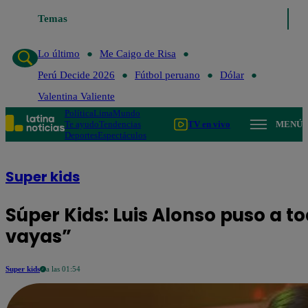
Temas
Lo último
Me Caigo de Risa
Perú D
Lo último
Me Caigo de Risa
Perú Decide 2026
Fútbol peruano
Dólar
Valentina Valiente
Política
Lima
Mundo
Te ayudo
Tendencias
TV en vivo
MENÚ
Deportes
Espectáculos
Super kids
Súper Kids: Luis Alonso puso a to
vayas”
Super kids
a las 01:54