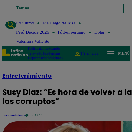
Temas
Lo último
Me Caigo de Risa
Perú Decid
Lo último
Me Caigo de Risa
Perú Decide 2026
Fútbol peruano
Dólar
Valentina Valiente
Política
Lima
Mundo
Te ayudo
Tendencias
TV en vivo
MENÚ
Deportes
Espectáculos
Entretenimiento
Susy Díaz: “Es hora de volver a 
los corruptos”
Entretenimiento
a las 19:12