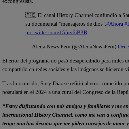
excongresista.
🇵🇪 El canal History Channel confundió a Sar
su documental "mensajeros de dios".
#Ahora
#
pic.twitter.com/15fnv6iB3B
— Alerta News Perú (@AlertaNewsPeru)
Dece
El error del programa no pasó desapercibido para miles de
compartirlo en redes sociales y las imágenes se hicieron v
Tras lo ocurrido, Susy Díaz se refirió al error cometido
postulará en el 2024 a una curul del Congreso de la Repú
“Estoy disfrutando con mis amigos y familiares y me ent
internacional History Channel, como me van a confundi
tengo muchos devotos que me piden consejos de amor y