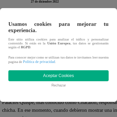
27 de diciembre 2022
Mientras Susy Díaz disfrutaba de sus vacaciones junto a s
Usamos cookies para mejorar tu
un grosero error en uno de sus programas y terminó volv
experiencia.
excongresista.
Este sitio utiliza cookies para analizar el tráfico y personalizar
contenido. Si estás en la
Unión Europea
, tus datos se gestionarán
según el
RGPD
.
¿Qué ocurrió con History Channel y Su
Para conocer mejor como se utilizan tus datos te invitamos leer nuestra
Política de privacidad
pagina de
.
En la emisión más reciente del programa ‘La Biblia Prohib
denominados “santos paganos”. Ellos no son reconocidos p
Aceptar Cookies
es venerada por millones de personas en varios países de 
Rechazar
Cuando fue el turno del Perú, el programa mostró primer
Palacios Quispe, más conocido como Chacalón, responsab
chicha. En ese momento, cuando debieron mostrar una ima